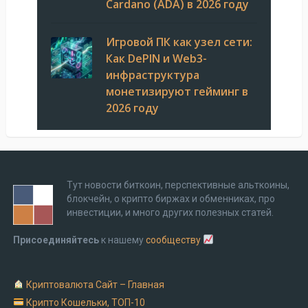
Cardano (ADA) в 2026 году
Игровой ПК как узел сети:
Как DePIN и Web3-
инфраструктура
монетизируют гейминг в
2026 году
Тут новости биткоин, перспективные альткоины,
блокчейн, о крипто биржах и обменниках, про
инвестиции, и много других полезных статей.
Присоединяйтесь
к нашему
сообществу
Криптовалюта Cайт – Главная
Крипто Кошельки, ТОП-10