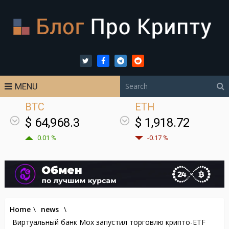
MENU
BTC
ETH
$ 64,968.3
$ 1,918.72
0.01 %
-0.17 %
Home
\
news
\
Виртуальный банк Mox запустил торговлю крипто-ETF