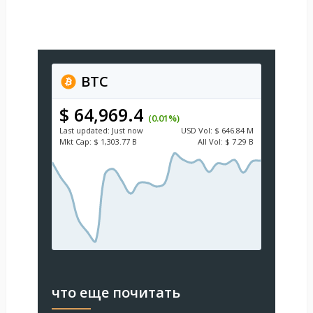
BTC
$ 64,969.4
(0.01%)
Last updated:
Just now
USD
Vol:
$ 646.84 M
Mkt Cap:
$ 1,303.77 B
All Vol:
$ 7.29 B
что еще почитать