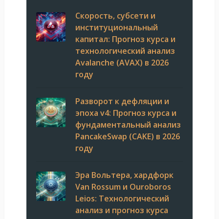
Скорость, субсети и
институциональный
капитал: Прогноз курса и
технологический анализ
Avalanche (AVAX) в 2026
году
Разворот к дефляции и
эпоха v4: Прогноз курса и
фундаментальный анализ
PancakeSwap (CAKE) в 2026
году
Эра Вольтера, хардфорк
Van Rossum и Ouroboros
Leios: Технологический
анализ и прогноз курса