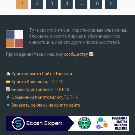
Пагинация
1
2
3
4
…
16
записей
Тут новости биткоин, перспективные альткоины,
блокчейн, о крипто биржах и обменниках, про
инвестиции, и много других полезных статей.
Присоединяйтесь
к нашему
сообществу
Криптовалюта Cайт – Главная
Крипто Кошельки, ТОП-10
Биржи Криптовалют, ТОП-10
Обменники Криптовалют, ТОП-10
Заказать рекламу на крипто сайте