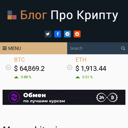
MENU
BTC
ETH
$ 64,869.2
$ 1,913.44
0.88 %
0.51 %