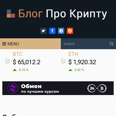
MENU
BTC
ETH
$ 65,012.2
$ 1,920.32
0.16 %
0.42 %