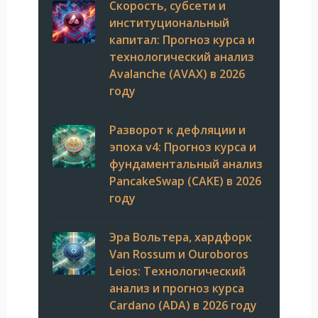
Скорость, субсети и
институциональный
капитал: Прогноз курса и
технологический анализ
Avalanche (AVAX) в 2026
году
Разворот к дефляции и
эпоха v4: Прогноз курса и
фундаментальный анализ
PancakeSwap (CAKE) в 2026
году
Эра Вольтера, хардфорк
Van Rossum и Ouroboros
Leios: Технологический
анализ и прогноз курса
Cardano (ADA) в 2026 году