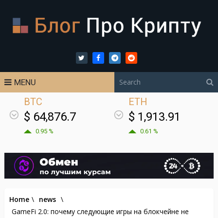
MENU
BTC
ETH
$ 64,876.7
$ 1,913.91
0.95 %
0.61 %
Home
\
news
\
GameFi 2.0: почему следующие игры на блокчейне не