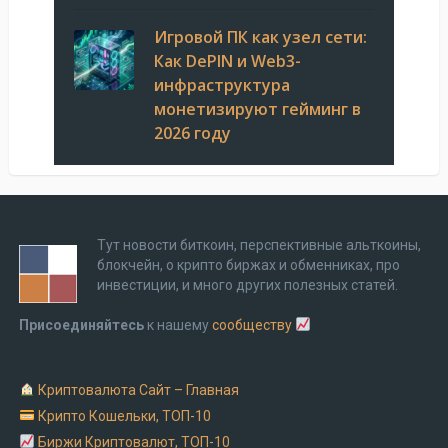
Игровой ПК как узел сети:
Как DePIN и Web3-
инфраструктура
монетизируют гейминг в
2026 году
Тут новости биткоин, перспективные альткоины,
блокчейн, о крипто биржах и обменниках, про
инвестиции, и много других полезных статей.
Присоединяйтесь
к нашему
сообществу
Криптовалюта Cайт – Главная
Крипто Кошельки, ТОП-10
Биржи Криптовалют, ТОП-10