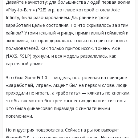
Давайте начистоту: для большинства людей первая волна
«Play-to-Earn» (P2E) игр, во главе которой стояла Axie
Infinity, была разочарованием. Да, ранние игроки
заработали целые состояния. Но что скрывалось за этим
хайпом? Утомительный «гринд», примитивный геймплей и
экономика, которая держалась только на притоке новых
пользователей. Как только приток иссяк, токены Axie
($AXS, $SLP) рухнули, и вся модель развалилась, как
карточный домик.
Это был GameFi 1.0 — модель, построенная на принципе
«Заработай, Играя»
. Акцент был на первом слове. Люди
приходили не играть, а «работать» — кликать по кнопкам,
чтобы как можно быстрее «вынести» деньги из системы.
Это была финансовая пирамида с симпатичными
покемонами.
Но индустрия повзрослела. Сейчас на рынок выходит
GameFi 2.0
, и это совершенно другой зверь. Новая модель