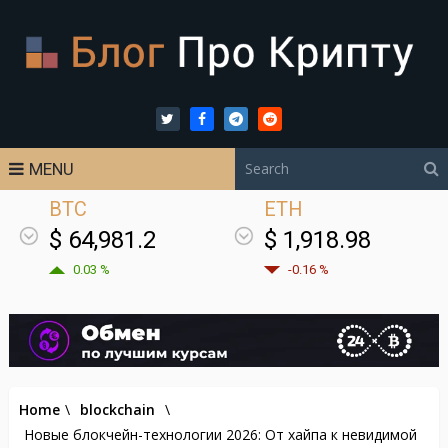
MENU
BTC
ETH
$ 64,981.2
$ 1,918.98
0.03 %
-0.16 %
Home
\
blockchain
\
Новые блокчейн-технологии 2026: От хайпа к невидимой