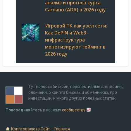
анализ и прогноз курса
Cardano (ADA) в 2026 году
Игровой ПК как узел сети:
Как DePIN и Web3-
инфраструктура
монетизируют гейминг в
2026 году
Тут новости биткоин, перспективные альткоины,
блокчейн, о крипто биржах и обменниках, про
инвестиции, и много других полезных статей.
Присоединяйтесь
к нашему
сообществу
Криптовалюта Cайт – Главная