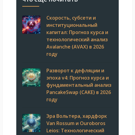
Скорость, субсети и
институциональный
капитал: Прогноз курса и
технологический анализ
Avalanche (AVAX) в 2026
году
Разворот к дефляции и
эпоха v4: Прогноз курса и
фундаментальный анализ
PancakeSwap (CAKE) в 2026
году
Эра Вольтера, хардфорк
Van Rossum и Ouroboros
Leios: Технологический