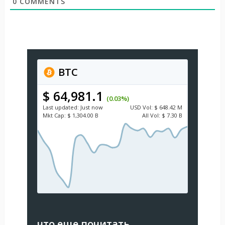
0
COMMENTS
BTC
$ 64,981.1
(0.03%)
Last updated:
Just now
USD
Vol:
$ 648.42 M
Mkt Cap:
$ 1,304.00 B
All Vol:
$ 7.30 B
что еще почитать