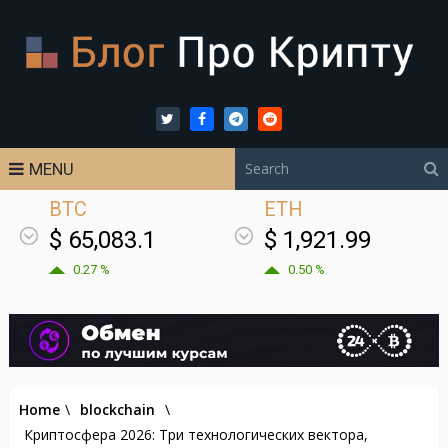
MENU
BTC
ETH
$ 65,083.1
$ 1,921.99
0.27 %
0.50 %
Home
\
blockchain
\
Криптосфера 2026: Три технологических вектора,