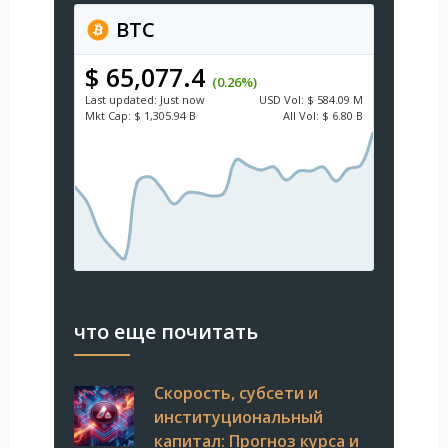
BTC
$ 65,077.4
(0.26%)
Last updated:
Just now
USD
Vol:
$ 584.09 M
Mkt Cap:
$ 1,305.94 B
All Vol:
$ 6.80 B
что еще почитать
Скорость, субсети и
институциональный
капитал: Прогноз курса и