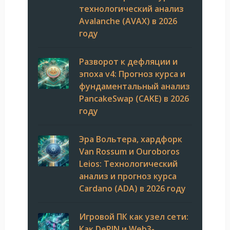
технологический анализ
Avalanche (AVAX) в 2026
году
Разворот к дефляции и
эпоха v4: Прогноз курса и
фундаментальный анализ
PancakeSwap (CAKE) в 2026
году
Эра Вольтера, хардфорк
Van Rossum и Ouroboros
Leios: Технологический
анализ и прогноз курса
Cardano (ADA) в 2026 году
Игровой ПК как узел сети:
Как DePIN и Web3-