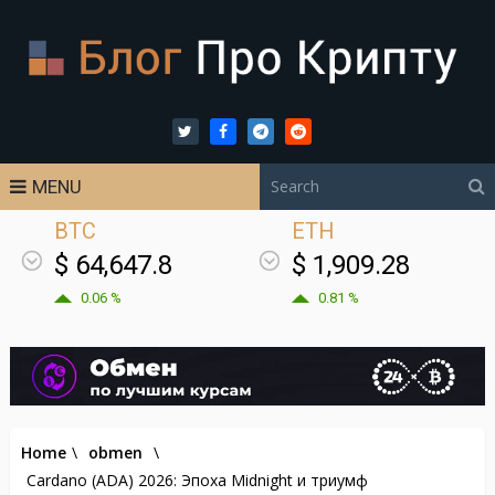
MENU
BTC
ETH
$ 64,647.8
$ 1,909.28
0.06 %
0.81 %
Home
\
obmen
\
Cardano (ADA) 2026: Эпоха Midnight и триумф