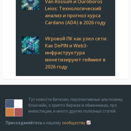
Van Rossum и Ouroboros
Leios: Технологический
анализ и прогноз курса
Cardano (ADA) в 2026 году
Игровой ПК как узел сети:
Как DePIN и Web3-
инфраструктура
монетизируют гейминг в
2026 году
Тут новости биткоин, перспективные альткоины,
блокчейн, о крипто биржах и обменниках, про
инвестиции, и много других полезных статей.
Присоединяйтесь
к нашему
сообществу