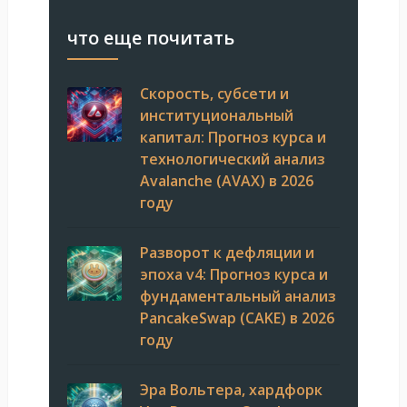
что еще почитать
Скорость, субсети и
институциональный
капитал: Прогноз курса и
технологический анализ
Avalanche (AVAX) в 2026
году
Разворот к дефляции и
эпоха v4: Прогноз курса и
фундаментальный анализ
PancakeSwap (CAKE) в 2026
году
Эра Вольтера, хардфорк