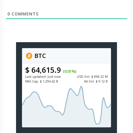
0
COMMENTS
BTC
$ 64,615.9
(0.01%)
Last updated:
Just now
USD
Vol:
$ 869.22 M
Mkt Cap:
$ 1,296.62 B
All Vol:
$ 9.12 B