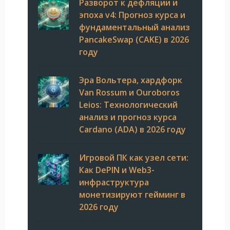
Разворот к дефляции и
эпоха v4: Прогноз курса и
фундаментальный анализ
PancakeSwap (CAKE) в 2026
году
Эра Вольтера, хардфорк
Van Rossum и Ouroboros
Leios: Технологический
анализ и прогноз курса
Cardano (ADA) в 2026 году
Игровой ПК как узел сети:
Как DePIN и Web3-
инфраструктура
монетизируют гейминг в
2026 году