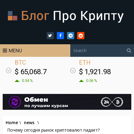
MENU
BTC
ETH
$ 65,068.7
$ 1,921.98
0.54 %
0.56 %
Home
\
news
\
Почему сегодня рынок криптовалют падает?