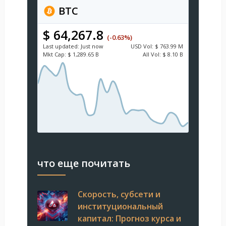
BTC
$ 64,267.8
(-0.63%)
Last updated:
Just now
USD
Vol:
$ 763.99 M
Mkt Cap:
$ 1,289.65 B
All Vol:
$ 8.10 B
что еще почитать
Скорость, субсети и
институциональный
капитал: Прогноз курса и