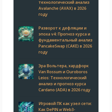
технологический анализ
Avalanche (AVAX) в 2026
году
Разворот к дефляции и
эпоха v4: Прогноз курса и
фундаментальный анализ
PancakeSwap (CAKE) в 2026
году
Эра Вольтера, хардфорк
Van Rossum и Ouroboros
Leios: Технологический
анализ и прогноз курса
Cardano (ADA) в 2026 году
Игровой ПК как узел сети:
Как DePIN и Web3-