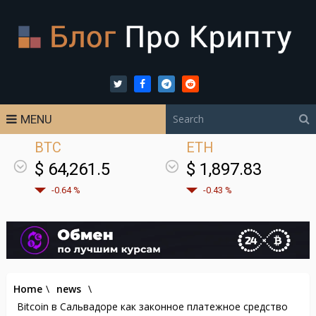
MENU
BTC
ETH
$ 64,261.5
$ 1,897.83
-0.64 %
-0.43 %
Home
\
news
\
Bitcoin в Сальвадоре как законное платежное средство