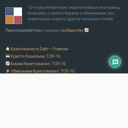
Тут новости биткоин, перспективные альткоины,
блокчейн, о крипто биржах и обменниках, про
инвестиции, и много других полезных статей.
Присоединяйтесь
к нашему
сообществу
Криптовалюта Cайт – Главная
Крипто Кошельки, ТОП-10
Биржи Криптовалют, ТОП-10
Обменники Криптовалют, ТОП-10
Заказать рекламу на крипто сайте
Обмен Биткоин на Монобанк
Криптоматы в Украине – адреса и часы работы