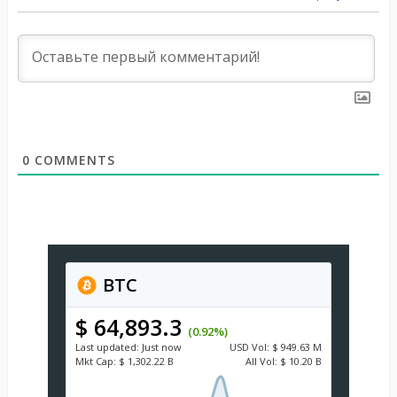
0
COMMENTS
BTC
$ 64,893.3
(0.92%)
Last updated:
Just now
USD
Vol:
$ 949.63 M
Mkt Cap:
$ 1,302.22 B
All Vol:
$ 10.20 B