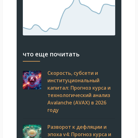
что еще почитать
Скорость, субсети и
институциональный
капитал: Прогноз курса и
технологический анализ
Avalanche (AVAX) в 2026
году
Разворот к дефляции и
эпоха v4: Прогноз курса и