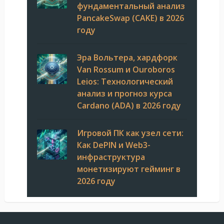
фундаментальный анализ
PancakeSwap (CAKE) в 2026
году
Эра Вольтера, хардфорк
Van Rossum и Ouroboros
Leios: Технологический
анализ и прогноз курса
Cardano (ADA) в 2026 году
Игровой ПК как узел сети:
Как DePIN и Web3-
инфраструктура
монетизируют гейминг в
2026 году