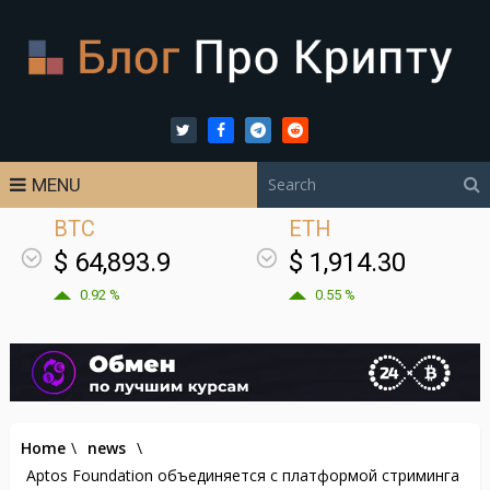
MENU
BTC
ETH
$ 64,893.9
$ 1,914.30
0.92 %
0.55 %
Home
\
news
\
Aptos Foundation объединяется с платформой стриминга