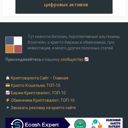
цифровых активов
Тут новости биткоин, перспективные альткоины,
блокчейн, о крипто биржах и обменниках, про
инвестиции, и много других полезных статей.
Присоединяйтесь
к нашему
сообществу
Криптовалюта Cайт – Главная
Крипто Кошельки, ТОП-10
Биржи Криптовалют, ТОП-10
Обменники Криптовалют, ТОП-10
Заказать рекламу на крипто сайте