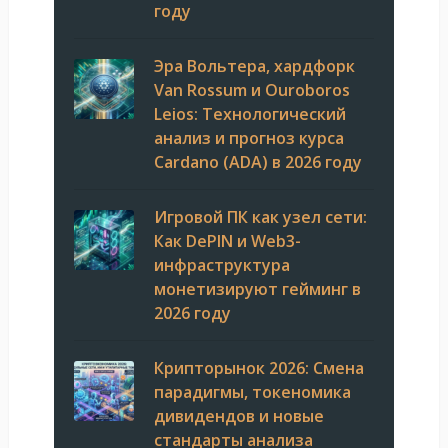
году
Эра Вольтера, хардфорк
Van Rossum и Ouroboros
Leios: Технологический
анализ и прогноз курса
Cardano (ADA) в 2026 году
Игровой ПК как узел сети:
Как DePIN и Web3-
инфраструктура
монетизируют гейминг в
2026 году
Крипторынок 2026: Смена
парадигмы, токеномика
дивидендов и новые
стандарты анализа