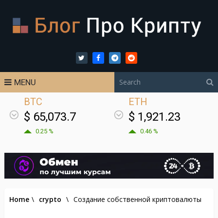
MENU
BTC
ETH
$ 65,073.7
$ 1,921.23
0.25 %
0.46 %
Home
\
crypto
\
Создание собственной криптовалюты