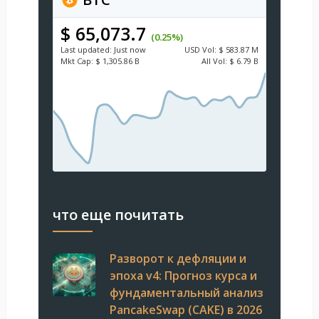
$ 65,073.7
(0.25%)
Last updated:
Just now
USD
Vol:
$ 583.87 M
Mkt Cap:
$ 1,305.86 B
All Vol:
$ 6.79 B
что еще почитать
Разворот к дефляции и
эпоха v4: Прогноз курса и
фундаментальный анализ
PancakeSwap (CAKE) в 2026