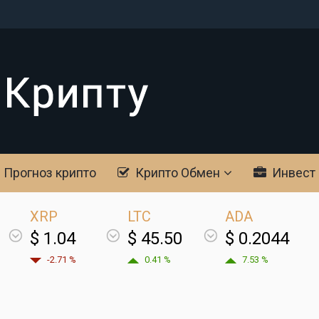
Прогноз крипто
Крипто Обмен
Инвест
XRP
LTC
ADA
$ 1.04
$ 45.50
$ 0.2044
-2.71 %
0.41 %
7.53 %