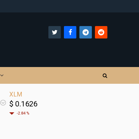
XLM
$ 0.1626
-2.84 %