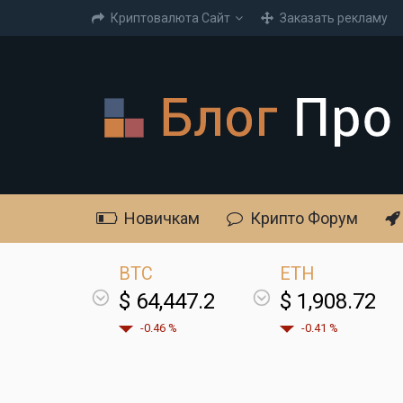
Криптовалюта Cайт
Заказать рекламу
Новичкам
Крипто Форум
BTC
ETH
$ 64,447.2
$ 1,908.72
-0.46 %
-0.41 %