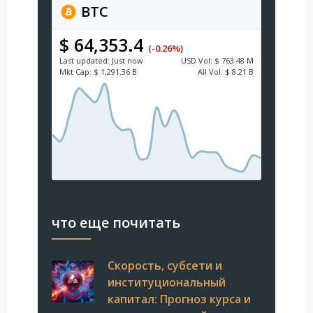
BTC
$ 64,353.4
(-0.26%)
Last updated:
Just now
USD
Vol:
$ 763.48 M
Mkt Cap:
$ 1,291.36 B
All Vol:
$ 8.21 B
что еще почитать
Скорость, субсети и
институциональный
капитал: Прогноз курса и