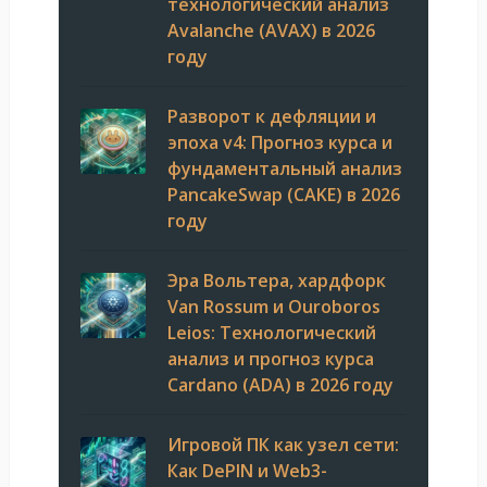
технологический анализ
Avalanche (AVAX) в 2026
году
Разворот к дефляции и
эпоха v4: Прогноз курса и
фундаментальный анализ
PancakeSwap (CAKE) в 2026
году
Эра Вольтера, хардфорк
Van Rossum и Ouroboros
Leios: Технологический
анализ и прогноз курса
Cardano (ADA) в 2026 году
Игровой ПК как узел сети:
Как DePIN и Web3-