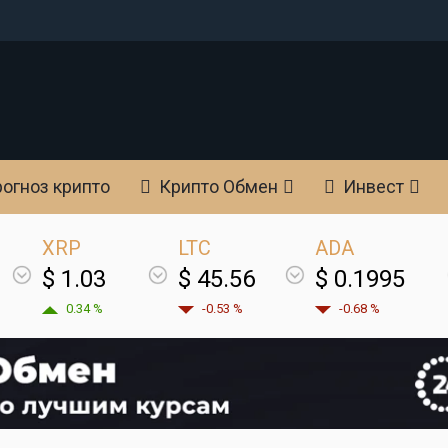
огноз крипто
Крипто Обмен
Инвест
XRP
LTC
ADA
$ 1.03
$ 45.56
$ 0.1995
0.34 %
-0.53 %
-0.68 %