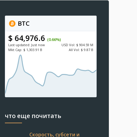
BTC
$ 64,976.6
(0.66%)
Last updated:
Just now
USD
Vol:
$ 904.59 M
Mkt Cap:
$ 1,303.91 B
All Vol:
$ 9.87 B
что еще почитать
Скорость, субсети и