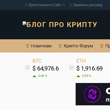
Криптовалюта Cайт
Заказать рекламу
Новичкам
Крипто Форум
Пр
BTC
ETH
$ 64,976.6
$ 1,916.69
0.66 %
0.39 %