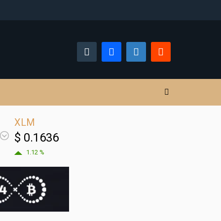
XLM
$ 0.1636
1.12 %