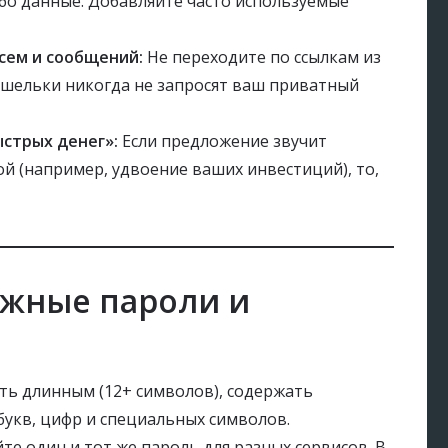
ибо данные. Добавляйте часто используемые
сем и сообщений:
Не переходите по ссылкам из
ошельки никогда не запросят ваш приватный
стрых денег»:
Если предложение звучит
й (например, удвоение ваших инвестиций), то,
ёжные пароли и
ь длинным (12+ символов), содержать
укв, цифр и специальных символов.
те один и тот же пароль для разных сервисов. В