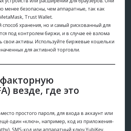
х устройств или расширений для браузеров. Они
но менее безопасны, чем аппаратные, так как
etaMask, Trust Wallet.
 способ хранения, но и самый рискованный для
тся под контролем биржи, и в случае её взлома
ь свои активы. Используйте биржевые кошельки
значенных для активной торговли.
хфакторную
) везде, где это
есто простого пароля, для входа в аккаунт или
щё один «ключ», например, код из приложения-
uthy), SMS-код или аппаратный ключ YubiKey.