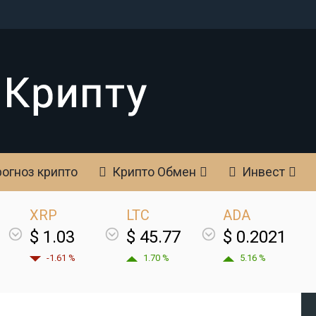
огноз крипто
Крипто Обмен
Инвест
XRP
LTC
ADA
$ 1.03
$ 45.77
$ 0.2021
-1.61 %
1.70 %
5.16 %