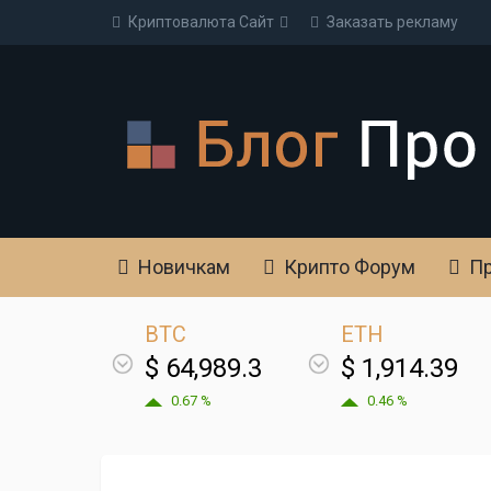
Криптовалюта Cайт
Заказать рекламу
Новичкам
Крипто Форум
Пр
BTC
ETH
$ 64,989.3
$ 1,914.39
0.67 %
0.46 %