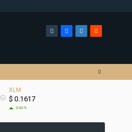
XLM
$ 0.1617
0.60 %