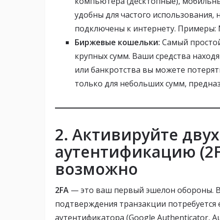
компьютера (десктопные), мобильны
удобны для частого использования, 
подключены к интернету. Примеры: M
Биржевые кошельки:
Самый простой
крупных сумм. Ваши средства находя
или банкротства вы можете потерят
только для небольших сумм, предна
2. Активируйте дву
аутентификацию (2FA
возможно
2FA
— это ваш первый эшелон обороны. Вм
подтверждения транзакции потребуется е
аутентификатора (Google Authenticator, A