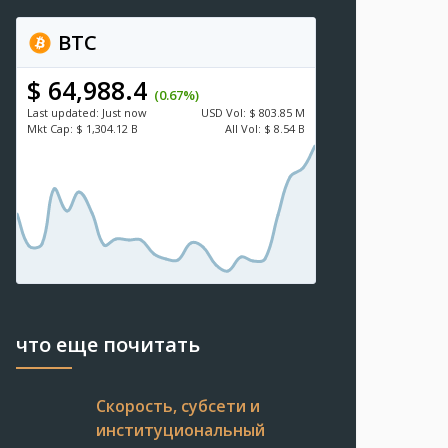
BTC
$ 64,988.4
(0.67%)
Last updated:
Just now
USD
Vol:
$ 803.85 M
Mkt Cap:
$ 1,304.12 B
All Vol:
$ 8.54 B
что еще почитать
Скорость, субсети и
институциональный