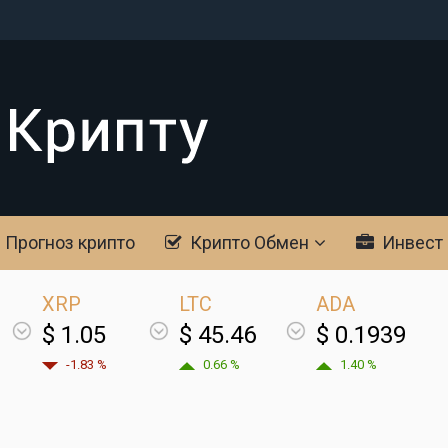
Прогноз крипто
Крипто Обмен
Инвест
XRP
LTC
ADA
$ 1.05
$ 45.46
$ 0.1939
-1.83 %
0.66 %
1.40 %