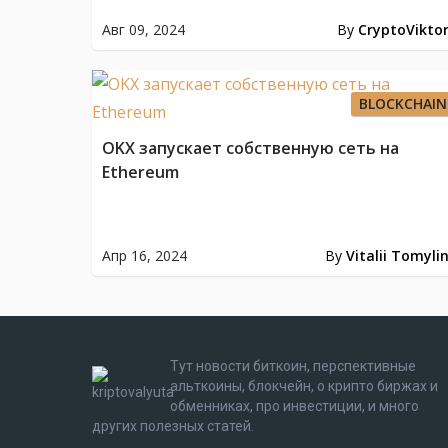
Авг 09, 2024
By
CryptoVikto
BLOCKCHAIN
OKX запускает собственную сеть на
Ethereum
Апр 16, 2024
By
Vitalii Tomyli
Тут новости биткоин, перспективные
альткоины, блокчейн, о крипто биржах и
обменниках, про инвестиции, и много
других полезных статей.