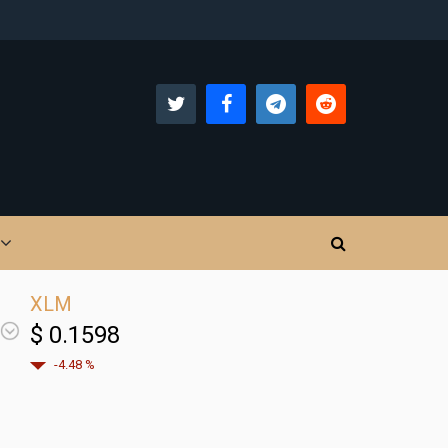
XLM
$ 0.1598
-4.48 %