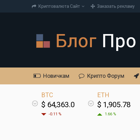
Криптовалюта Cайт
Заказать рекламу
Новичкам
Крипто Форум
BTC
ETH
$ 64,363.0
$ 1,905.78
-0.11 %
1.66 %