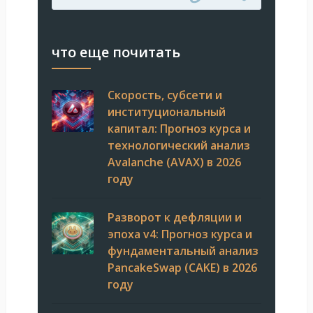
что еще почитать
Скорость, субсети и
институциональный
капитал: Прогноз курса и
технологический анализ
Avalanche (AVAX) в 2026
году
Разворот к дефляции и
эпоха v4: Прогноз курса и
фундаментальный анализ
PancakeSwap (CAKE) в 2026
году