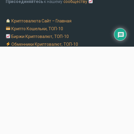
Присоединяйтесь
к нашему
сообществу
Криптовалюта Cайт – Главная
Крипто Кошельки, ТОП-10
Биржи Криптовалют, ТОП-10
Обменники Криптовалют, ТОП-10
Заказать рекламу на крипто сайте
Обмен Биткоин на Монобанк
Криптоматы в Украине – адреса и часы работы
Блог про крипту
Copyright © 2026.
Все материалы можно копировать с указанием -
kriptovalyuta.com
|
Заказать рекламу можно здесь
| Контакты: