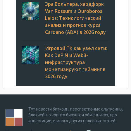
Эра Вольтера, хардфорк
Van Rossum и Ouroboros
Leios: Технологический
анализ и прогноз курса
Cardano (ADA) в 2026 году
Игровой ПК как узел сети:
Как DePIN и Web3-
инфраструктура
монетизируют гейминг в
2026 году
Тут новости биткоин, перспективные альткоины,
блокчейн, о крипто биржах и обменниках, про
инвестиции, и много других полезных статей.