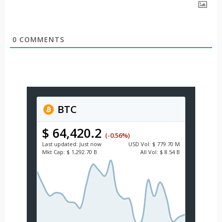
0
COMMENTS
BTC
$ 64,420.2
(-0.56%)
Last updated:
Just now
USD
Vol:
$ 779.70 M
Mkt Cap:
$ 1,292.70 B
All Vol:
$ 8.54 B