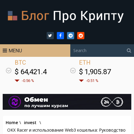
MENU
BTC
ETH
$ 64,421.4
$ 1,905.87
-0.56 %
-0.51 %
Home
\
invest
\
OKX Racer и использование Web3 кошелька: Руководство