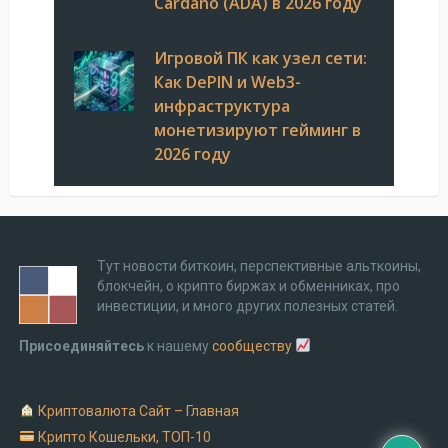
Cardano (ADA) в 2026 году
Игровой ПК как узел сети:
Как DePIN и Web3-
инфраструктура
монетизируют гейминг в
2026 году
Тут новости биткоин, перспективные альткоины,
блокчейн, о крипто биржах и обменниках, про
инвестиции, и много других полезных статей.
Присоединяйтесь
к нашему
сообществу
Криптовалюта Cайт – Главная
Крипто Кошельки, ТОП-10