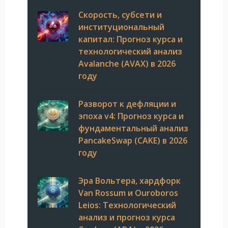
Скорость, субсети и
институциональный
капитал: Прогноз курса и
технологический анализ
Avalanche (AVAX) в 2026
году
Разворот к дефляции и
эпоха v4: Прогноз курса и
фундаментальный анализ
PancakeSwap (CAKE) в 2026
году
Эра Вольтера, хардфорк
Van Rossum и Ouroboros
Leios: Технологический
анализ и прогноз курса