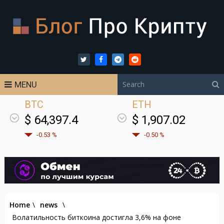
MENU
BTC
ETH
$ 64,397.4
$ 1,907.02
-0.53 %
-0.50 %
Home
\
news
\
Волатильность биткоина достигла 3,6% на фоне