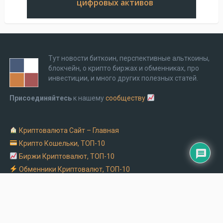
цифровых активов
Тут новости биткоин, перспективные альткоины,
блокчейн, о крипто биржах и обменниках, про
инвестиции, и много других полезных статей.
Присоединяйтесь
к нашему
сообществу
Криптовалюта Cайт – Главная
Крипто Кошельки, ТОП-10
Биржи Криптовалют, ТОП-10
Обменники Криптовалют, ТОП-10
Заказать рекламу на крипто сайте