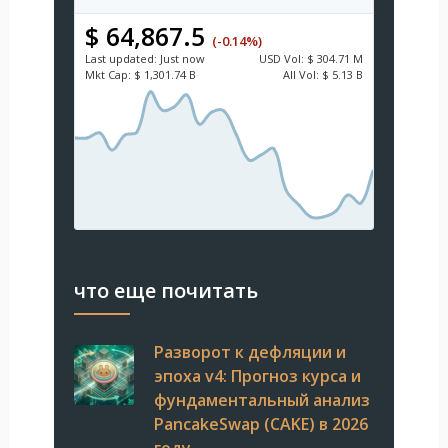
$ 64,867.5
(-0.14%)
Last updated:
Just now
USD
Vol:
$ 304.71 M
Mkt Cap:
$ 1,301.74 B
All Vol:
$ 5.13 B
что еще почитать
Разворот к дефляции и
эпоха v4: Прогноз курса и
фундаментальный анализ
PancakeSwap (CAKE) в 2026
году