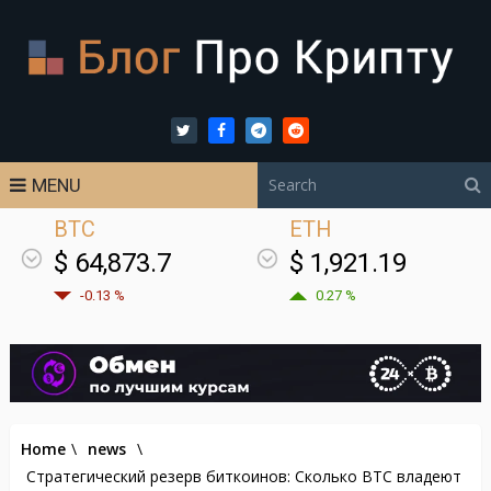
MENU
BTC
ETH
$ 64,873.7
$ 1,921.19
-0.13 %
0.27 %
Home
\
news
\
Стратегический резерв биткоинов: Сколько BTC владеют