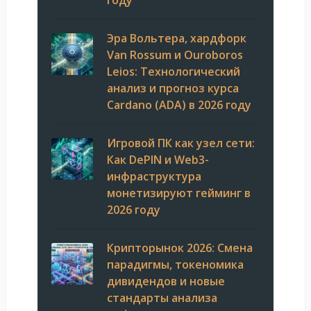
Эра Вольтера, хардфорк
Van Rossum и Ouroboros
Leios: Технологический
анализ и прогноз курса
Cardano (ADA) в 2026 году
Игровой ПК как узел сети:
Как DePIN и Web3-
инфраструктура
монетизируют гейминг в
2026 году
Крипторынок 2026: Смена
парадигмы, токеномика
дивидендов и новые
стандарты анализа