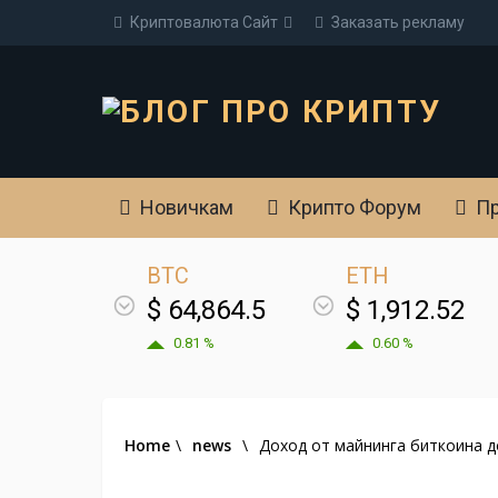
Криптовалюта Cайт
Заказать рекламу
Новичкам
Крипто Форум
Пр
BTC
ETH
$ 64,864.5
$ 1,912.52
0.81 %
0.60 %
Home
\
news
\
Доход от майнинга биткоина 