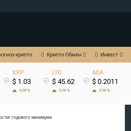
огноз крипто
Крипто Обмен
Инвест
XRP
LTC
ADA
$ 1.03
$ 45.62
$ 0.2011
0.09 %
0.26 %
0.50 %
достиг годового минимума