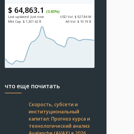
$ 64,863.1
(0.80%)
Last updated:
Just now
USD
Vol:
$ 927.84 M
Mkt Cap:
$ 1,301.62 B
All Vol:
$ 10.19 B
что еще почитать
Скорость, субсети и
институциональный
капитал: Прогноз курса и
технологический анализ
Avalanche (AVAX) в 2026