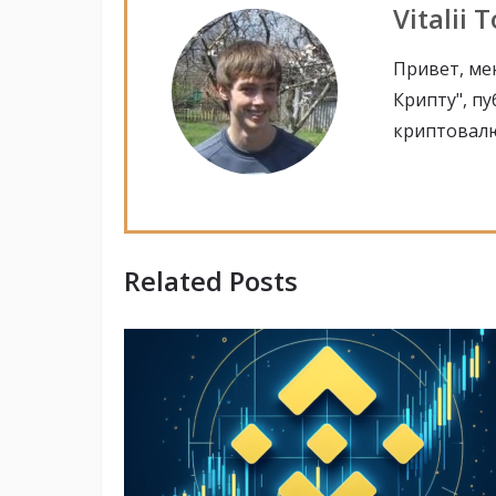
Vitalii 
Привет, мен
Крипту", п
криптовалю
Related Posts