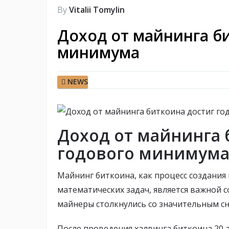
By
Vitalii Tomylin
Доход от майнинга б
минимума
NEWS
Доход от майнинга 
годового минимума
Майнинг биткоина, как процесс создани
математических задач, является важной
майнеры столкнулись со значительным с
После проведения халвинга биткоина 20 