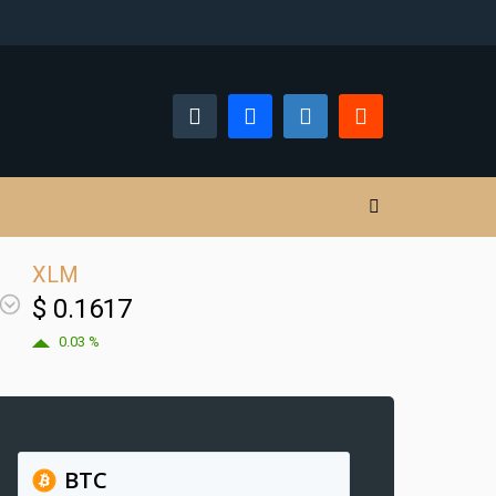
XLM
$ 0.1617
0.03 %
BTC