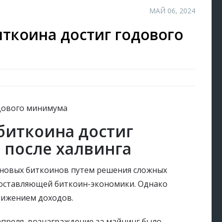
МАЙ 06, 2024
иткоина достиг годового
биткоина достиг
 после халвинга
я новых биткоинов путем решения сложных
 составляющей биткоин-экономики. Однако
нижением доходов.
апреля, вознаграждение за майнинг было