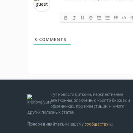
0
COMMENTS
Тут новости биткоин, перспективные
альткоины, блокчейн, о крипто биржах и
обменниках, про инвестиции, и много
других полезных статей.
Присоединяйтесь
к нашему
сообществу
📈