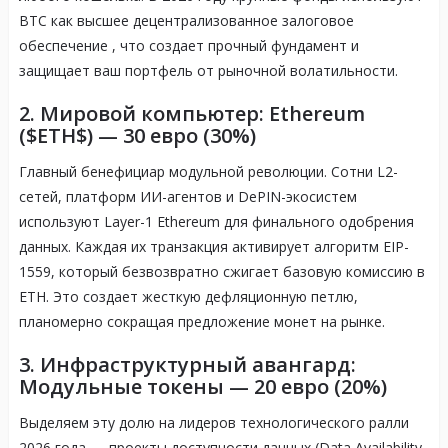
BTC как высшее децентрализованное залоговое
обеспечение
, что создает прочный фундамент и
защищает ваш портфель от рыночной волатильности
.
2. Мировой компьютер: Ethereum
($ETH$) — 30 евро (30%)
Главный бенефициар модульной революции
. Сотни L2-
сетей, платформ ИИ-агентов и DePIN-экосистем
используют Layer-1 Ethereum для финального одобрения
данных
. Каждая их транзакция активирует алгоритм EIP-
1559, который безвозвратно сжигает базовую комиссию в
ETH
. Это создает жесткую дефляционную петлю,
планомерно сокращая предложение монет на рынке
.
3. Инфраструктурный авангард:
Модульные токены — 20 евро (20%)
Выделяем эту долю на лидеров технологического ралли
2026 года — проекты доступности данных (Data Availability,