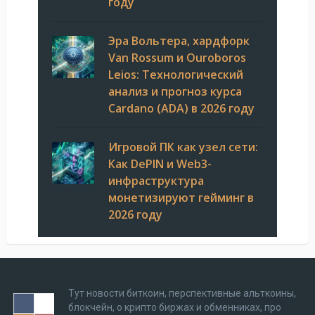
году
Эра Вольтера, хардфорк
Van Rossum и Ouroboros
Leios: Технологический
анализ и прогноз курса
Cardano (ADA) в 2026 году
Игровой ПК как узел сети:
Как DePIN и Web3-
инфраструктура
монетизируют гейминг в
2026 году
Тут новости биткоин, перспективные альткоины,
блокчейн, о крипто биржах и обменниках, про