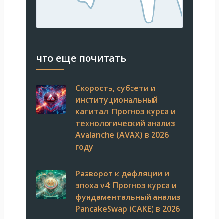
что еще почитать
Скорость, субсети и
институциональный
капитал: Прогноз курса и
технологический анализ
Avalanche (AVAX) в 2026
году
Разворот к дефляции и
эпоха v4: Прогноз курса и
фундаментальный анализ
PancakeSwap (CAKE) в 2026