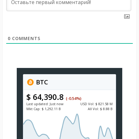
0
COMMENTS
BTC
$ 64,390.8
(-0.54%)
Last updated:
Just now
USD
Vol:
$ 821.58 M
Mkt Cap:
$ 1,292.11 B
All Vol:
$ 8.88 B