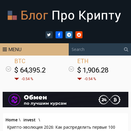
MENU
BTC
ETH
$ 64,395.2
$ 1,906.28
-0.54 %
-0.54 %
Home
\
invest
\
Крипто-эволюция 2026: Как распределить первые 100