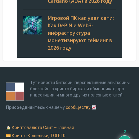
Cardano (ADA) в 2026 году
Игровой ПК как узел сети:
Как DePIN и Web3-
инфраструктура
монетизируют гейминг в
2026 году
Тут новости биткоин, перспективные альткоины,
блокчейн, о крипто биржах и обменниках, про
инвестиции, и много других полезных статей.
Присоединяйтесь
к нашему
сообществу
Криптовалюта Cайт – Главная
2
Крипто Кошельки, ТОП-10