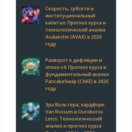
Скорость, субсети и
институциональный
капитал: Прогноз курса и
технологический анализ
Avalanche (AVAX) в 2026
году
Разворот к дефляции и
эпоха v4: Прогноз курса и
фундаментальный анализ
PancakeSwap (CAKE) в 2026
году
Эра Вольтера, хардфорк
Van Rossum и Ouroboros
Leios: Технологический
анализ и прогноз курса