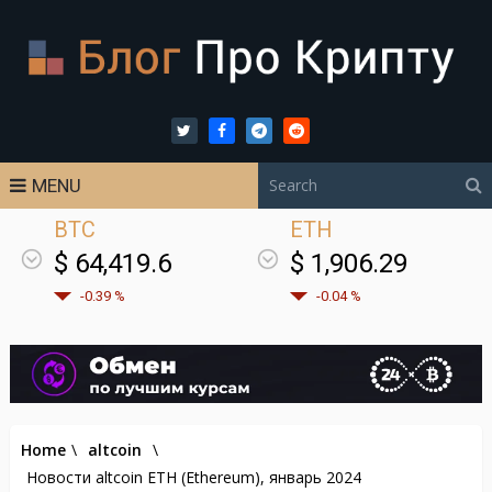
MENU
BTC
ETH
$ 64,419.6
$ 1,906.29
-0.39 %
-0.04 %
Home
\
altcoin
\
Новости altcoin ETH (Ethereum), январь 2024