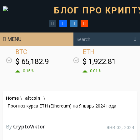
MENU
BTC
ETH
$ 65,182.9
$ 1,922.81
0.15 %
0.01 %
Home
\
altcoin
\
Прогноз курса ETH (Ethereum) на Январь 2024 года
By
CryptoViktor
ЯНВ 02, 2024