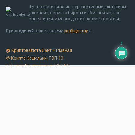
Тут новости биткоин, перспективные альткоины,
блокчейн, о крипто биржах и обменниках, про
инвестиции, и много других полезных статей.
Присоединяйтесь
к нашему
сообществу
📈
2
🏠 Криптовалюта Cайт – Главная
💳 Крипто Кошельки, ТОП-10
📈 Биржи Криптовалют, ТОП-10
⚡ Обменники Криптовалют, ТОП-10
🔹 Заказать рекламу на крипто сайте
🔹 Обмен Биткоин на Монобанк
🔹 Криптоматы в Украине – адреса и часы работы
Блог про крипту
Copyright © 2026.