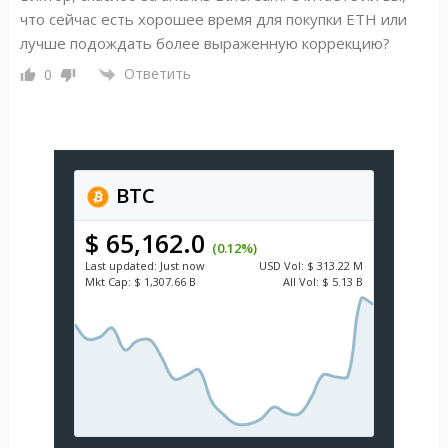
что сейчас есть хорошее время для покупки ETH или
лучше подождать более выраженную коррекцию?
Ответить
0
BTC
$ 65,162.0
(0.12%)
Last updated:
Just now
USD
Vol:
$ 313.22 M
Mkt Cap:
$ 1,307.66 B
All Vol:
$ 5.13 B