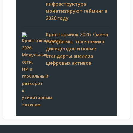
инфраструктура
монетизируют гейминг в
2026 году
Крипторынок 2026: Смена
парадигмы, токеномика
дивидендов и новые
стандарты анализа
цифровых активов