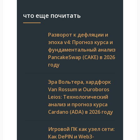
что еще почитать
Разворот к дефляции и
эпоха v4: Прогноз курса и
фундаментальный анализ
PancakeSwap (CAKE) в 2026
году
Эра Вольтера, хардфорк
Van Rossum и Ouroboros
Leios: Технологический
анализ и прогноз курса
Cardano (ADA) в 2026 году
Игровой ПК как узел сети:
Как DePIN и Web3-