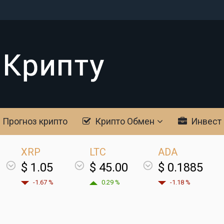
Прогноз крипто
Крипто Обмен
Инвест
XRP
LTC
ADA
$ 1.05
$ 45.00
$ 0.1885
-1.67 %
0.29 %
-1.18 %