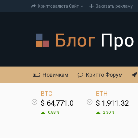
Криптовалюта Cайт
Заказать рекламу
Новичкам
Крипто Форум
BTC
ETH
$ 64,771.0
$ 1,911.32
0.88 %
2.30 %