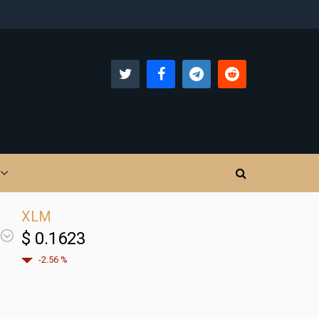
XLM
$ 0.1623
-2.56 %