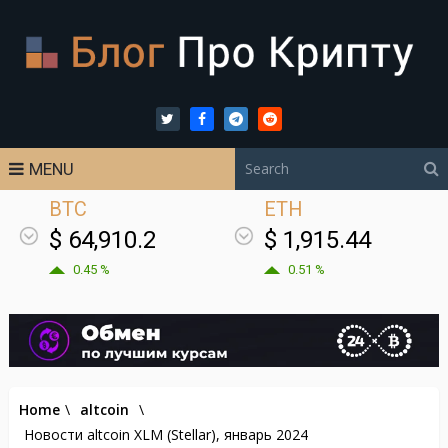
MENU
BTC
ETH
$ 64,910.2
$ 1,915.44
0.45 %
0.51 %
Home
\
altcoin
\
Новости altcoin XLM (Stellar), январь 2024