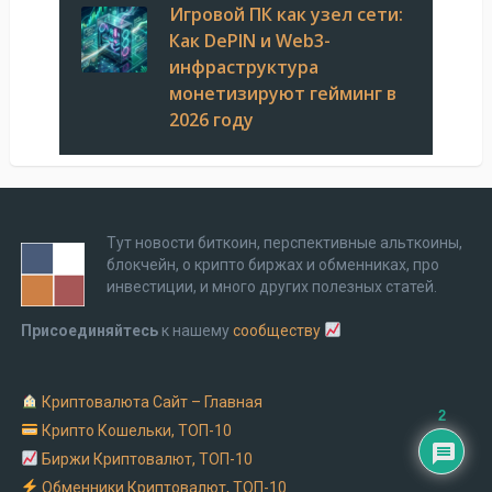
Игровой ПК как узел сети:
Как DePIN и Web3-
инфраструктура
монетизируют гейминг в
2026 году
Тут новости биткоин, перспективные альткоины,
блокчейн, о крипто биржах и обменниках, про
инвестиции, и много других полезных статей.
Присоединяйтесь
к нашему
сообществу
Криптовалюта Cайт – Главная
2
Крипто Кошельки, ТОП-10
Биржи Криптовалют, ТОП-10
Обменники Криптовалют, ТОП-10