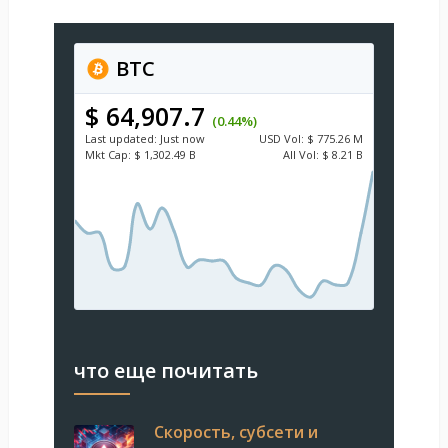
BTC
$ 64,907.7
(0.44%)
Last updated:
Just now
USD
Vol:
$ 775.26 M
Mkt Cap:
$ 1,302.49 B
All Vol:
$ 8.21 B
что еще почитать
Скорость, субсети и