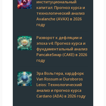
институциональный
капитал: Прогноз курса и
технологический анализ
Avalanche (AVAX) в 2026
году
Разворот к дефляции и
эпоха v4: Прогноз курса и
фундаментальный анализ
PancakeSwap (CAKE) в 2026
году
Эра Вольтера, хардфорк
Van Rossum и Ouroboros
Leios: Технологический
анализ и прогноз курса
Cardano (ADA) в 2026 году