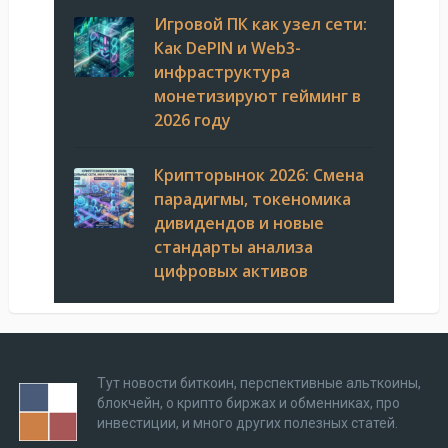
Игровой ПК как узел сети:
Как DePIN и Web3-
инфраструктура
монетизируют гейминг в
2026 году
Крипторынок 2026: Смена
парадигмы, токеномика
дивидендов и новые
стандарты анализа
цифровых активов
Тут новости биткоин, перспективные альткоины,
блокчейн, о крипто биржах и обменниках, про
инвестиции, и много других полезных статей.