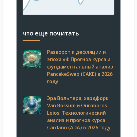
что еще почитать
Разворот к дефляции и
эпоха v4: Прогноз курса и
фундаментальный анализ
PancakeSwap (CAKE) в 2026
году
Эра Вольтера, хардфорк
Van Rossum и Ouroboros
Leios: Технологический
анализ и прогноз курса
Cardano (ADA) в 2026 году