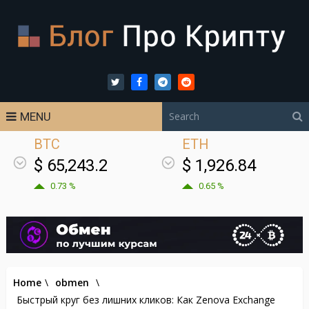
MENU
BTC
ETH
$ 65,243.2
$ 1,926.84
0.73 %
0.65 %
Home
\
obmen
\
Быстрый круг без лишних кликов: Как Zenova Exchange