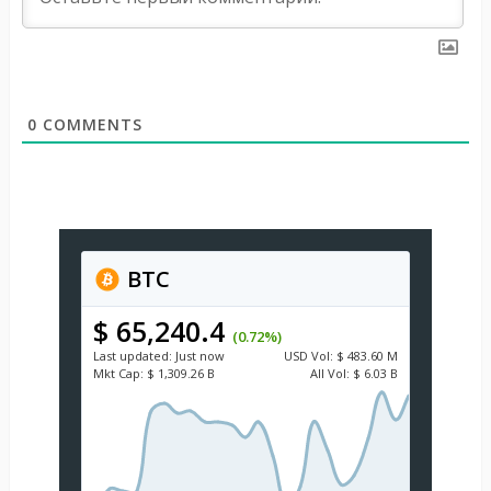
0
COMMENTS
BTC
$ 65,240.4
(0.72%)
Last updated:
Just now
USD
Vol:
$ 483.60 M
Mkt Cap:
$ 1,309.26 B
All Vol:
$ 6.03 B