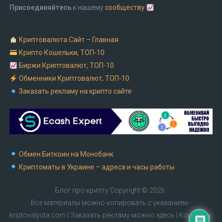
Присоединяйтесь
к нашему
сообществу
Криптовалюта Cайт – Главная
Крипто Кошельки, ТОП-10
Биржи Криптовалют, ТОП-10
Обменники Криптовалют, ТОП-10
Заказать рекламу на крипто сайте
Обмен Биткоин на Монобанк
Криптоматы в Украине – адреса и часы работы
Блог про крипту
Copyright © 2026.
Все материалы можно копировать с указанием -
kriptovalyuta.com
|
Заказать рекламу можно здесь
| Контакты: