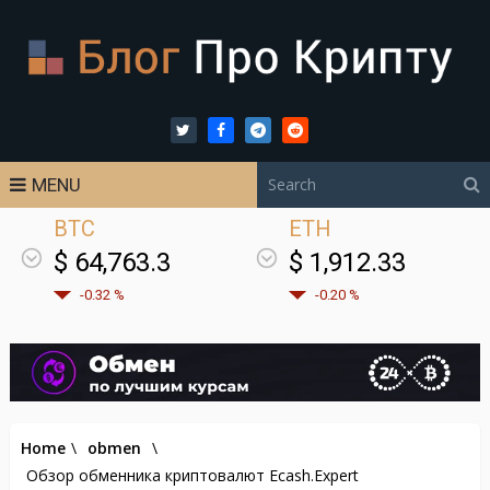
MENU
BTC
ETH
$ 64,763.3
$ 1,912.33
-0.32 %
-0.20 %
Home
\
obmen
\
Обзор обменника криптовалют Ecash.Expert