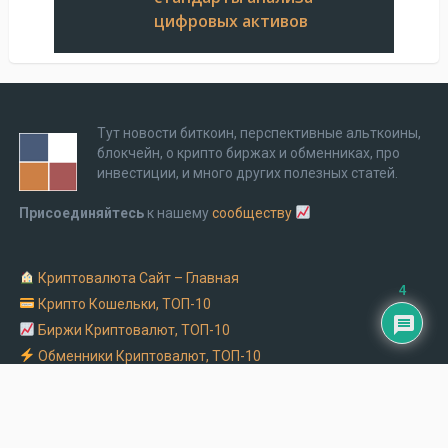
цифровых активов
Тут новости биткоин, перспективные альткоины,
блокчейн, о крипто биржах и обменниках, про
инвестиции, и много других полезных статей.
Присоединяйтесь
к нашему
сообществу
Криптовалюта Cайт – Главная
4
Крипто Кошельки, ТОП-10
Биржи Криптовалют, ТОП-10
Обменники Криптовалют, ТОП-10
Заказать рекламу на крипто сайте