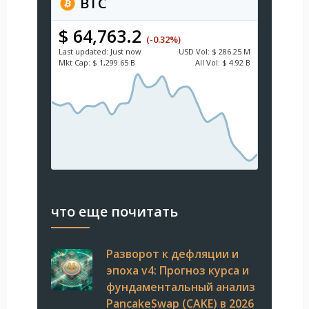
BTC
$ 64,763.2
(-0.32%)
Last updated:
Just now
USD
Vol:
$ 286.25 M
Mkt Cap:
$ 1,299.65 B
All Vol:
$ 4.92 B
что еще почитать
Разворот к дефляции и
эпоха v4: Прогноз курса и
фундаментальный анализ
PancakeSwap (CAKE) в 2026