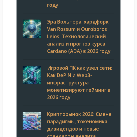
году
Эра Вольтера, хардфорк
Van Rossum и Ouroboros
Leios: Технологический
анализ и прогноз курса
Cardano (ADA) в 2026 году
Игровой ПК как узел сети:
Как DePIN и Web3-
инфраструктура
монетизируют гейминг в
2026 году
Крипторынок 2026: Смена
парадигмы, токеномика
дивидендов и новые
стандарты анализа