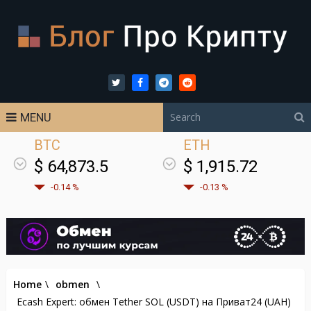
MENU
BTC
ETH
$ 64,873.5
$ 1,915.72
-0.14 %
-0.13 %
Home
\
obmen
\
Ecash Expert: обмен Tether SOL (USDT) на Приват24 (UAH)