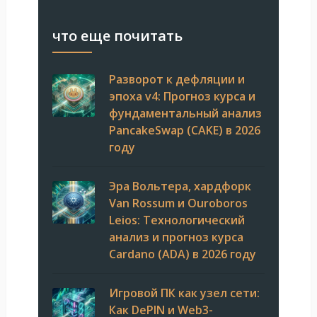
что еще почитать
Разворот к дефляции и
эпоха v4: Прогноз курса и
фундаментальный анализ
PancakeSwap (CAKE) в 2026
году
Эра Вольтера, хардфорк
Van Rossum и Ouroboros
Leios: Технологический
анализ и прогноз курса
Cardano (ADA) в 2026 году
Игровой ПК как узел сети:
Как DePIN и Web3-