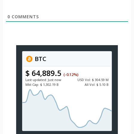
0
COMMENTS
BTC
$ 64,889.5
(-0.12%)
Last updated:
Just now
USD
Vol:
$ 304.59 M
Mkt Cap:
$ 1,302.19 B
All Vol:
$ 5.10 B