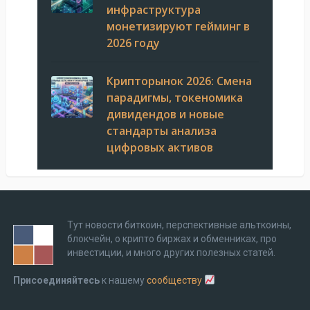
инфраструктура
монетизируют гейминг в
2026 году
Крипторынок 2026: Смена
парадигмы, токеномика
дивидендов и новые
стандарты анализа
цифровых активов
Тут новости биткоин, перспективные альткоины,
блокчейн, о крипто биржах и обменниках, про
инвестиции, и много других полезных статей.
Присоединяйтесь
к нашему
сообществу