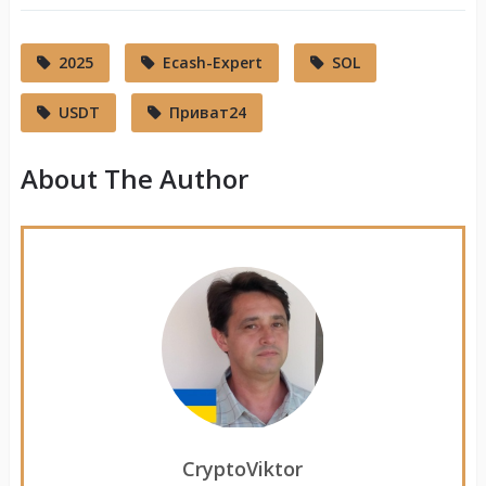
2025
Ecash-Expert
SOL
USDT
Приват24
About The Author
CryptoViktor