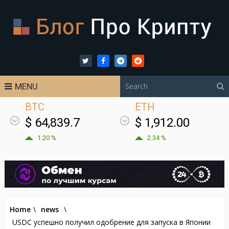
MENU
BTC
ETH
$ 64,839.7
$ 1,912.00
1.20 %
2.34 %
Home
\
news
\
USDC успешно получил одобрение для запуска в Японии