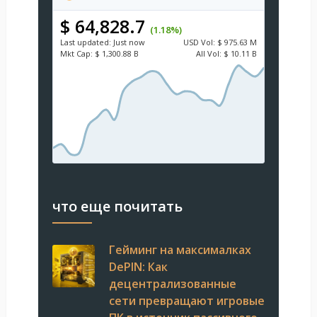
$ 64,828.7
(1.18%)
Last updated:
Just now
USD
Vol:
$ 975.63 M
Mkt Cap:
$ 1,300.88 B
All Vol:
$ 10.11 B
что еще почитать
Гейминг на максималках
DePIN: Как
децентрализованные
сети превращают игровые