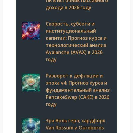
ПК в источник пассивного
дохода в 2026 году
Скорость, субсети и
институциональный
капитал: Прогноз курса и
технологический анализ
Avalanche (AVAX) в 2026
году
Разворот к дефляции и
эпоха v4: Прогноз курса и
фундаментальный анализ
PancakeSwap (CAKE) в 2026
году
Эра Вольтера, хардфорк
Van Rossum и Ouroboros