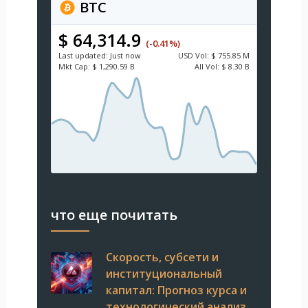
BTC
$ 64,314.9
(-0.41%)
Last updated:
Just now
USD
Vol:
$ 755.85 M
Mkt Cap:
$ 1,290.59 B
All Vol:
$ 8.30 B
что еще почитать
Скорость, субсети и
институциональный
капитал: Прогноз курса и
технологический анализ