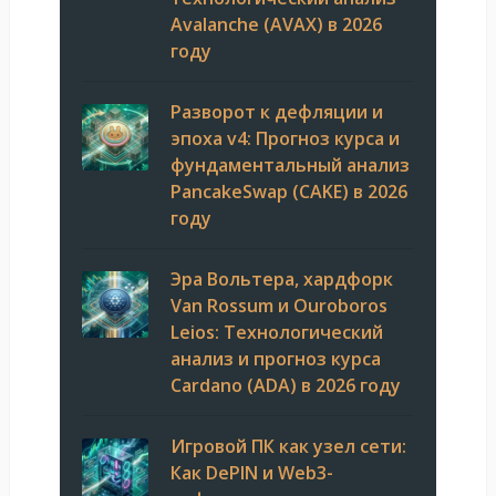
Avalanche (AVAX) в 2026
году
Разворот к дефляции и
эпоха v4: Прогноз курса и
фундаментальный анализ
PancakeSwap (CAKE) в 2026
году
Эра Вольтера, хардфорк
Van Rossum и Ouroboros
Leios: Технологический
анализ и прогноз курса
Cardano (ADA) в 2026 году
Игровой ПК как узел сети:
Как DePIN и Web3-