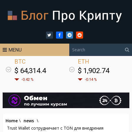
MENU
BTC
ETH
$ 64,314.4
$ 1,902.74
-0.42 %
-0.14 %
Home
\
news
\
Trust Wallet сотрудничает с TON для внедрения