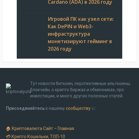
Cardano (ADA) в 2026 году
Игровой ПК как узел сети:
Как DePIN и Web3-
инфраструктура
монетизируют гейминг в
2026 году
Тут новости биткоин, перспективные альткоины,
блокчейн, о крипто биржах и обменниках, про
инвестиции, и много других полезных статей.
Присоединяйтесь
к нашему
сообществу
📈
🏠 Криптовалюта Cайт – Главная
💳 Крипто Кошельки, ТОП-10