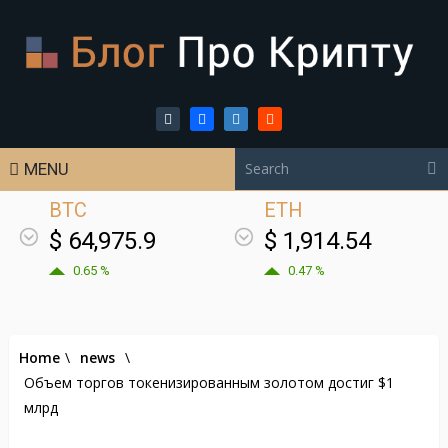
MENU
BTC
ETH
$ 64,975.9
$ 1,914.54
0.65 %
0.47 %
Home
\
news
\
Объем торгов токенизированным золотом достиг $1
млрд