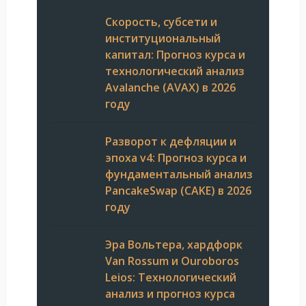
Скорость, субсети и
институциональный
капитал: Прогноз курса и
технологический анализ
Avalanche (AVAX) в 2026
году
Разворот к дефляции и
эпоха v4: Прогноз курса и
фундаментальный анализ
PancakeSwap (CAKE) в 2026
году
Эра Вольтера, хардфорк
Van Rossum и Ouroboros
Leios: Технологический
анализ и прогноз курса