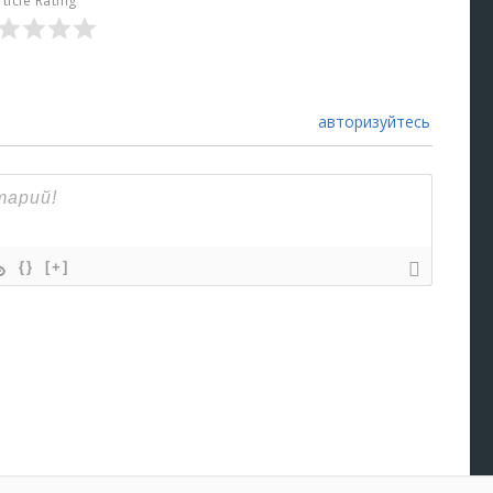
rticle Rating
авторизуйтесь
{}
[+]