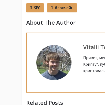
SEC
блокчейн
About The Author
Vitalii 
Привет, мен
Крипту", п
криптовалю
Related Posts