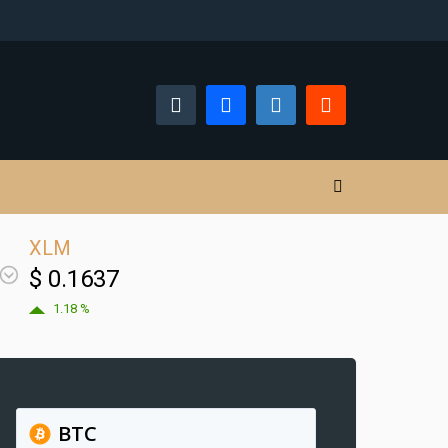
XLM
$ 0.1637
1.18 %
BTC