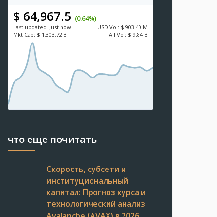
$ 64,967.5
(0.64%)
Last updated:
Just now
USD
Vol:
$ 903.40 M
Mkt Cap:
$ 1,303.72 B
All Vol:
$ 9.84 B
что еще почитать
Скорость, субсети и
институциональный
капитал: Прогноз курса и
технологический анализ
Avalanche (AVAX) в 2026