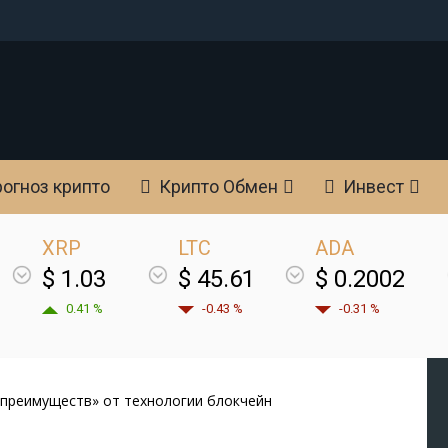
огноз крипто
Крипто Обмен
Инвест
XRP
LTC
ADA
$ 1.03
$ 45.61
$ 0.2002
0.41 %
-0.43 %
-0.31 %
 преимуществ» от технологии блокчейн