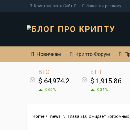
Криптовалюта Cайт
Заказать рекламу
Новичкам
Крипто Форум
Пр
BTC
ETH
$ 64,974.2
$ 1,915.86
0.65 %
0.34 %
Home
\
news
\
Глава SEC ожидает «огромных