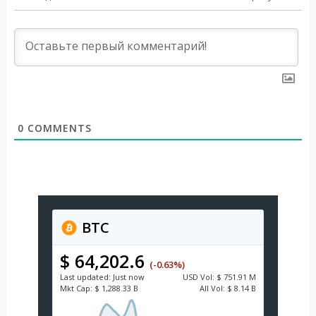
0
COMMENTS
BTC
$ 64,202.6
(-0.63%)
Last updated:
Just now
USD
Vol:
$ 751.91 M
Mkt Cap:
$ 1,288.33 B
All Vol:
$ 8.14 B