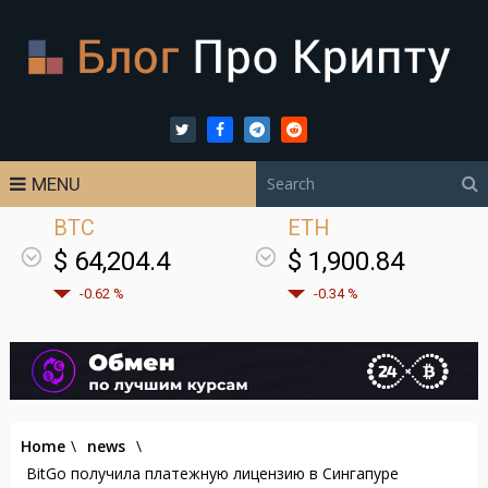
MENU
BTC
ETH
$ 64,204.4
$ 1,900.84
-0.62 %
-0.34 %
Home
\
news
\
BitGo получила платежную лицензию в Сингапуре