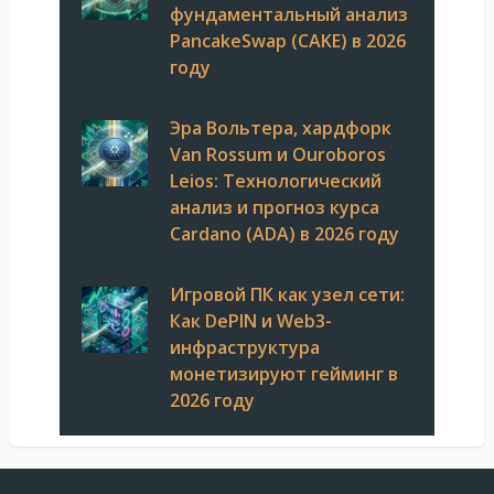
фундаментальный анализ
PancakeSwap (CAKE) в 2026
году
Эра Вольтера, хардфорк
Van Rossum и Ouroboros
Leios: Технологический
анализ и прогноз курса
Cardano (ADA) в 2026 году
Игровой ПК как узел сети:
Как DePIN и Web3-
инфраструктура
монетизируют гейминг в
2026 году