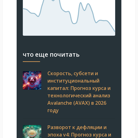
что еще почитать
Скорость, субсети и
институциональный
капитал: Прогноз курса и
технологический анализ
Avalanche (AVAX) в 2026
году
Разворот к дефляции и
эпоха v4: Прогноз курса и