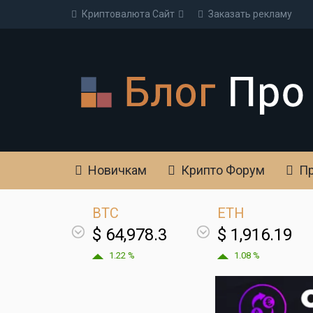
Криптовалюта Cайт
Заказать рекламу
Новичкам
Крипто Форум
Пр
BTC
ETH
$ 64,978.3
$ 1,916.19
1.22 %
1.08 %