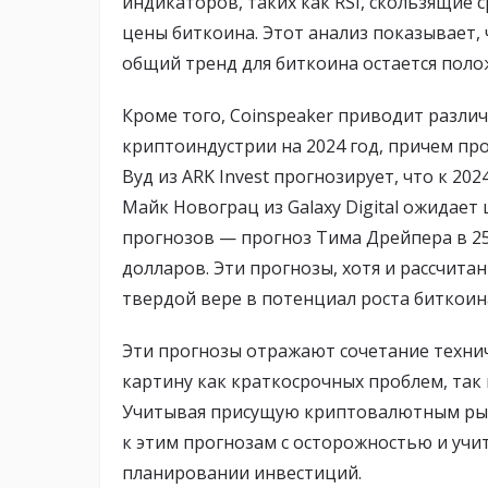
индикаторов, таких как RSI, скользящие
цены биткоина. Этот анализ показывает,
общий тренд для биткоина остается пол
Кроме того, Coinspeaker приводит разли
криптоиндустрии на 2024 год, причем пр
Вуд из ARK Invest прогнозирует, что к 20
Майк Новограц из Galaxy Digital ожидает 
прогнозов — прогноз Тима Дрейпера в 25
долларов. Эти прогнозы, хотя и рассчита
твердой вере в потенциал роста биткоин
Эти прогнозы отражают сочетание технич
картину как краткосрочных проблем, так
Учитывая присущую криптовалютным рын
к этим прогнозам с осторожностью и учи
планировании инвестиций.