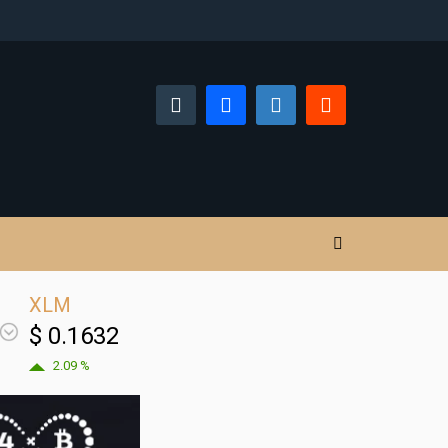
XLM
$ 0.1632
2.09 %