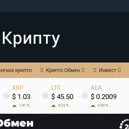
огноз крипто
Крипто Обмен
Инвест
XRP
LTC
ADA
$ 1.03
$ 45.50
$ 0.2009
1.41 %
0.25 %
0.60 %