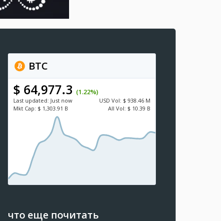
BTC
$ 64,977.3
(1.22%)
Last updated:
Just now
USD
Vol:
$ 938.46 M
Mkt Cap:
$ 1,303.91 B
All Vol:
$ 10.39 B
что еще почитать