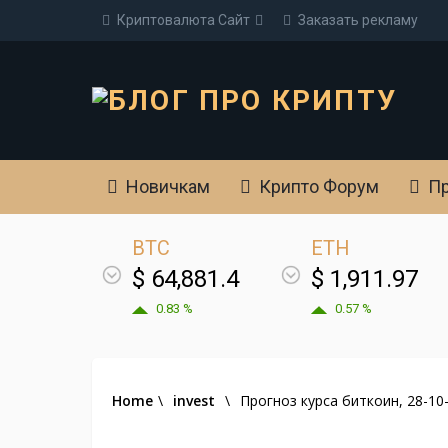
Криптовалюта Cайт
Заказать рекламу
Новичкам
Крипто Форум
Пр
BTC
ETH
$ 64,881.4
$ 1,911.97
0.83 %
0.57 %
Home
\
invest
\
Прогноз курса биткоин, 28-10