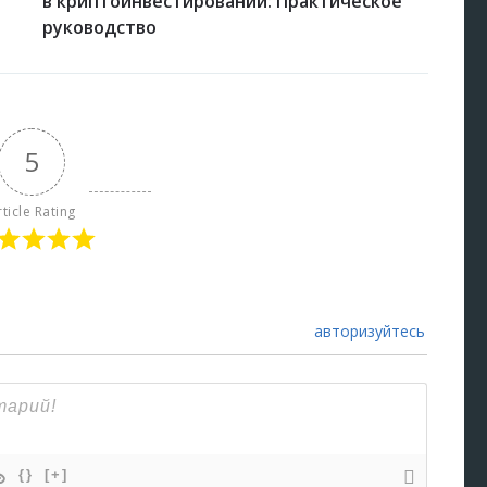
в криптоинвестировании: Практическое
руководство
5
rticle Rating
авторизуйтесь
{}
[+]