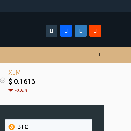
XLM
$ 0.1616
-0.02 %
BTC