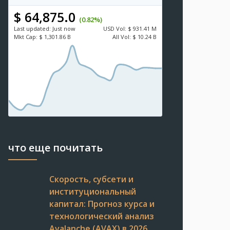
$ 64,875.0
(0.82%)
Last updated:
Just now
USD
Vol:
$ 931.41 M
Mkt Cap:
$ 1,301.86 B
All Vol:
$ 10.24 B
что еще почитать
Скорость, субсети и
институциональный
капитал: Прогноз курса и
технологический анализ
Avalanche (AVAX) в 2026