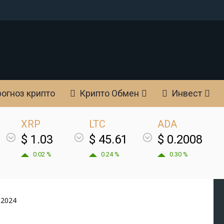
огноз крипто
Крипто Обмен
Инвест
XRP
LTC
ADA
$ 1.03
$ 45.61
$ 0.2008
0.02 %
0.24 %
0.30 %
-2024