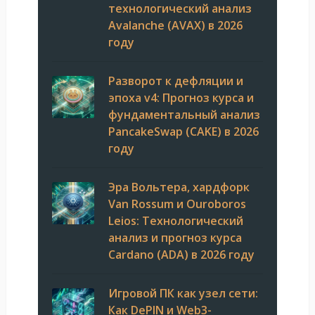
технологический анализ
Avalanche (AVAX) в 2026
году
Разворот к дефляции и
эпоха v4: Прогноз курса и
фундаментальный анализ
PancakeSwap (CAKE) в 2026
году
Эра Вольтера, хардфорк
Van Rossum и Ouroboros
Leios: Технологический
анализ и прогноз курса
Cardano (ADA) в 2026 году
Игровой ПК как узел сети:
Как DePIN и Web3-