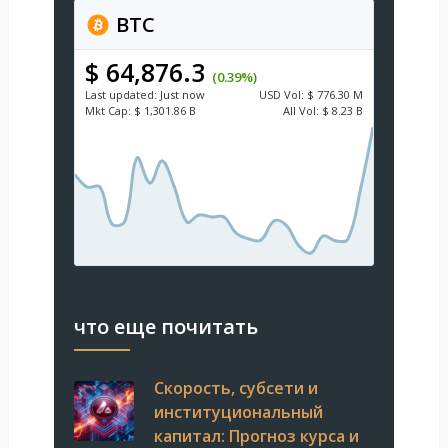
BTC
$ 64,876.3
(0.39%)
Last updated:
Just now
USD
Vol:
$ 776.30 M
Mkt Cap:
$ 1,301.86 B
All Vol:
$ 8.23 B
что еще почитать
Скорость, субсети и
институциональный
капитал: Прогноз курса и