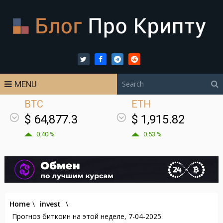
MENU
BTC
ETH
$ 64,877.3
$ 1,915.82
0.40 %
0.53 %
Home
\
invest
\
Прогноз биткоин на этой неделе, 7-04-2025