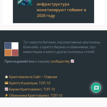
инфраструктура
монетизируют гейминг в
2026 году
Тут новости биткоин, перспективные альткоины,
блокчейн, о крипто биржах и обменниках, про
инвестиции, и много других полезных статей.
Присоединяйтесь
к нашему
сообществу
Криптовалюта Cайт – Главная
Крипто Кошельки, ТОП-10
Биржи Криптовалют, ТОП-10
Обменники Криптовалют, ТОП-10
Заказать рекламу на крипто сайте