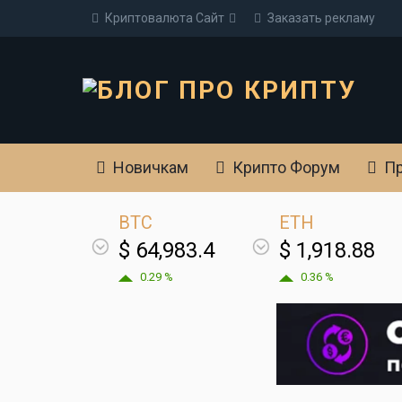
Криптовалюта Cайт
Заказать рекламу
Новичкам
Крипто Форум
Пр
BTC
ETH
$ 64,983.4
$ 1,918.88
0.29 %
0.36 %