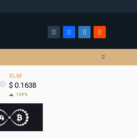
XLM
$ 0.1638
1.29 %