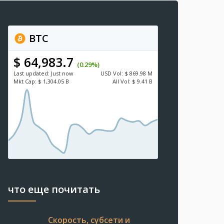
BTC
$ 64,983.7
(0.29%)
Last updated:
Just now
USD
Vol:
$ 869.98 M
Mkt Cap:
$ 1,304.05 B
All Vol:
$ 9.41 B
что еще почитать
Скорость, субсети и