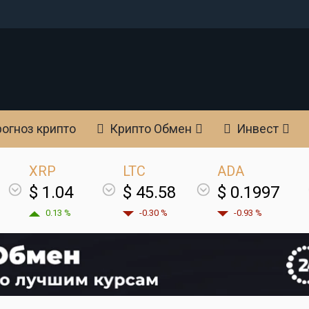
огноз крипто
Крипто Обмен
Инвест
XRP
LTC
ADA
$ 1.04
$ 45.58
$ 0.1997
0.13 %
-0.30 %
-0.93 %