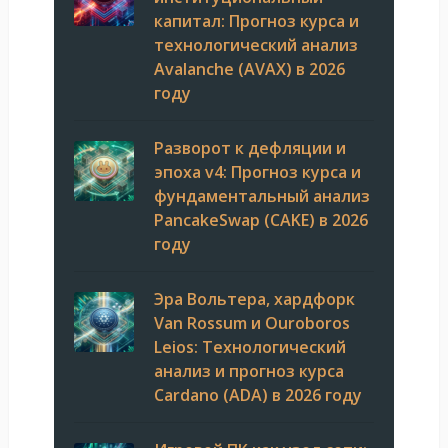
капитал: Прогноз курса и
технологический анализ
Avalanche (AVAX) в 2026
году
Разворот к дефляции и
эпоха v4: Прогноз курса и
фундаментальный анализ
PancakeSwap (CAKE) в 2026
году
Эра Вольтера, хардфорк
Van Rossum и Ouroboros
Leios: Технологический
анализ и прогноз курса
Cardano (ADA) в 2026 году