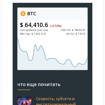
BTC
$ 64,410.6
(-0.72%)
Last updated:
Just now
USD
Vol:
$ 748.85 M
Mkt Cap:
$ 1,292.51 B
All Vol:
$ 7.92 B
что еще почитать
Скорость, субсети и
институциональный