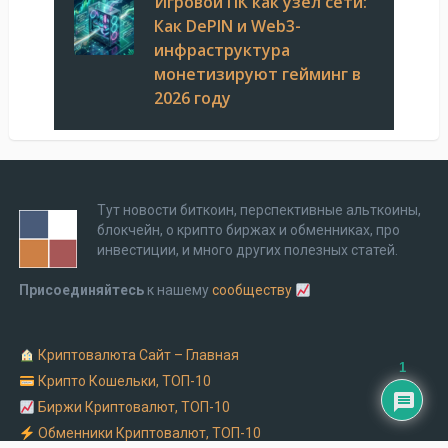
Игровой ПК как узел сети:
Как DePIN и Web3-
инфраструктура
монетизируют гейминг в
2026 году
Тут новости биткоин, перспективные альткоины,
блокчейн, о крипто биржах и обменниках, про
инвестиции, и много других полезных статей.
Присоединяйтесь
к нашему
сообществу
Криптовалюта Cайт – Главная
1
Крипто Кошельки, ТОП-10
Биржи Криптовалют, ТОП-10
Обменники Криптовалют, ТОП-10