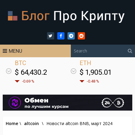
MENU
BTC
ETH
$ 64,430.2
$ 1,905.01
-0.69 %
-0.48 %
Home
\
altcoin
\
Новости altcoin BNB, март 2024