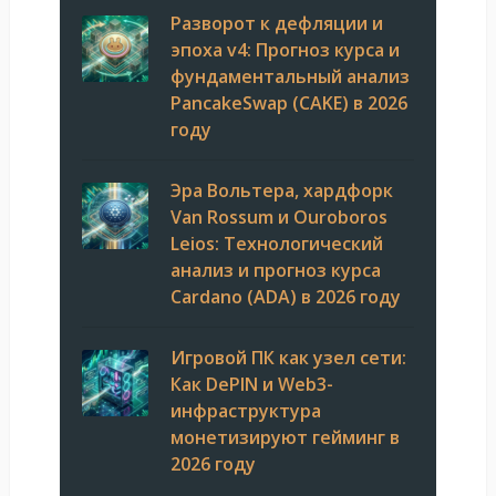
Разворот к дефляции и
эпоха v4: Прогноз курса и
фундаментальный анализ
PancakeSwap (CAKE) в 2026
году
Эра Вольтера, хардфорк
Van Rossum и Ouroboros
Leios: Технологический
анализ и прогноз курса
Cardano (ADA) в 2026 году
Игровой ПК как узел сети:
Как DePIN и Web3-
инфраструктура
монетизируют гейминг в
2026 году