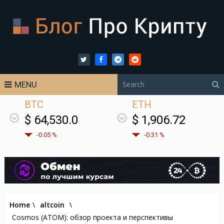
MENU
BTC
ETH
$ 64,530.0
$ 1,906.72
-0.05 %
-0.31 %
Home
\
altcoin
\
Cosmos (ATOM): обзор проекта и перспективы