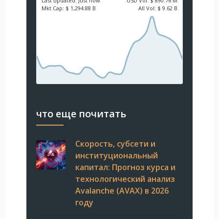
Last updated:
Just now
USD
Vol:
$ 890.76 M
Mkt Cap:
$ 1,294.88 B
All Vol:
$ 9.62 B
что еще почитать
Скорость, субсети и
институциональный
капитал: Прогноз курса и
технологический анализ
Avalanche (AVAX) в 2026
году