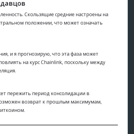
одавцов
еленность. Скользящие средние настроены на
йтральном положении, что может означать
ния, и я прогнозирую, что эта фаза может
овлиять на курс Chainlink, поскольку между
ляция.
ожет пережить период консолидации в
 возможен возврат к прошлым максимумам,
биткоином.