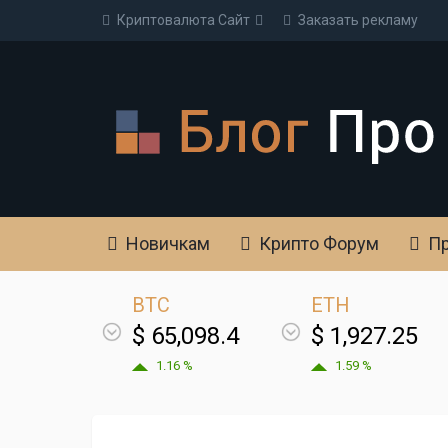
Криптовалюта Cайт
Заказать рекламу
Новичкам
Крипто Форум
Пр
BTC
ETH
$ 65,098.4
$ 1,927.25
1.16 %
1.59 %