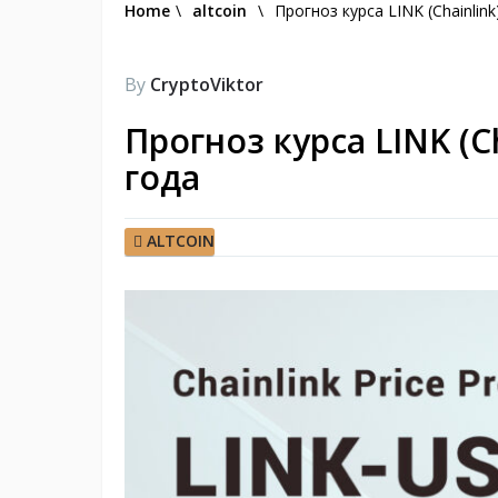
Home
\
altcoin
\
Прогноз курса LINK (Chainlin
By
CryptoViktor
Прогноз курса LINK (C
года
ALTCOIN