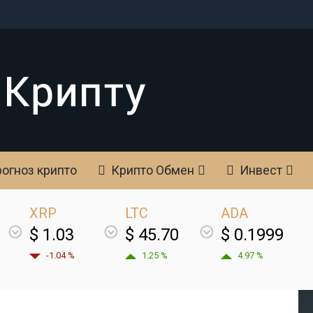
огноз крипто
Крипто Обмен
Инвест
XRP
LTC
ADA
$ 1.03
$ 45.70
$ 0.1999
-1.04 %
1.25 %
4.97 %