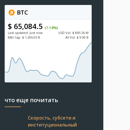
BTC
$ 65,084.5
(1.14%)
Last updated:
Just now
USD
Vol:
$ 845.36 M
Mkt Cap:
$ 1,306.05 B
All Vol:
$ 9.00 B
что еще почитать
Скорость, субсети и
институциональный