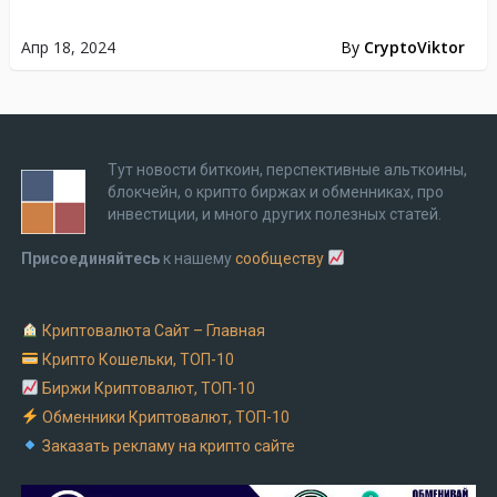
Апр 18, 2024
By
CryptoViktor
Тут новости биткоин, перспективные альткоины,
блокчейн, о крипто биржах и обменниках, про
инвестиции, и много других полезных статей.
Присоединяйтесь
к нашему
сообществу
Криптовалюта Cайт – Главная
Крипто Кошельки, ТОП-10
Биржи Криптовалют, ТОП-10
Обменники Криптовалют, ТОП-10
Заказать рекламу на крипто сайте