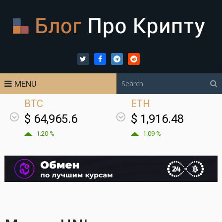
MENU
BTC
ETH
$ 64,965.6
$ 1,916.48
1.20 %
1.09 %