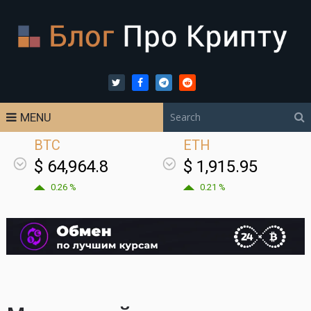
MENU
BTC
ETH
$ 64,964.8
$ 1,915.95
0.26 %
0.21 %