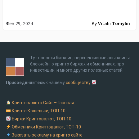
Фев 29, 2024
By
Vitalii Tomylin
Тут новости биткоин, перспективные альткоины,
блокчейн, о крипто биржах и обменниках, про
инвестиции, и много других полезных статей.
Присоединяйтесь
к нашему
сообществу
Криптовалюта Cайт – Главная
Крипто Кошельки, ТОП-10
Биржи Криптовалют, ТОП-10
Обменники Криптовалют, ТОП-10
Заказать рекламу на крипто сайте