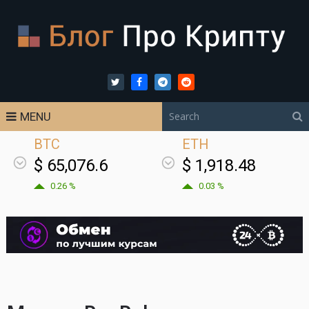
MENU
BTC
ETH
$ 65,076.6
$ 1,918.48
0.26 %
0.03 %