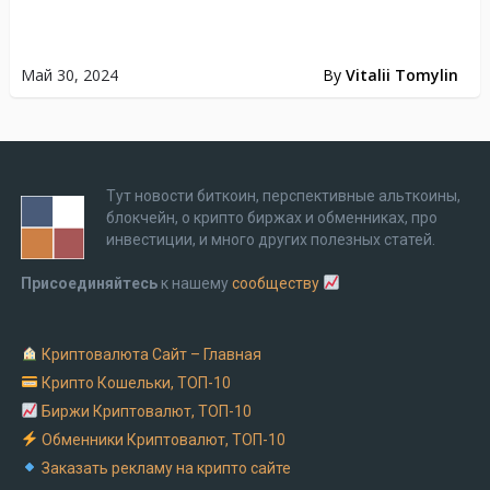
Май 30, 2024
By
Vitalii Tomylin
Тут новости биткоин, перспективные альткоины,
блокчейн, о крипто биржах и обменниках, про
инвестиции, и много других полезных статей.
Присоединяйтесь
к нашему
сообществу
Криптовалюта Cайт – Главная
Крипто Кошельки, ТОП-10
Биржи Криптовалют, ТОП-10
Обменники Криптовалют, ТОП-10
Заказать рекламу на крипто сайте