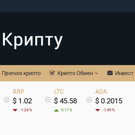
Прогноз крипто
Крипто Обмен
Инвест
XRP
LTC
ADA
$ 1.02
$ 45.58
$ 0.2015
-1.24 %
0.17 %
-1.49 %