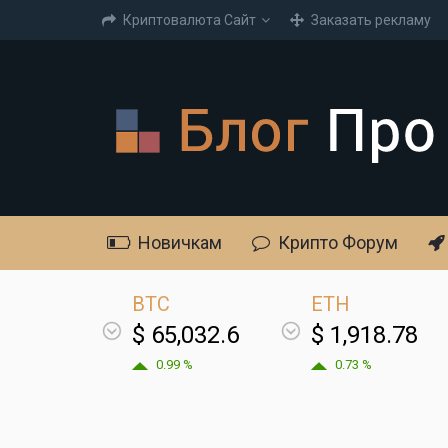
Криптовалюта Cайт
Заказать рекламу
Новичкам
Крипто Форум
BTC
ETH
$ 65,032.6
$ 1,918.78
0.99 %
0.73 %