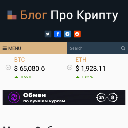
MENU
BTC
ETH
$ 65,080.6
$ 1,923.11
0.56 %
0.62 %