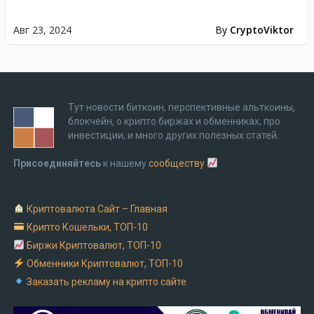
Авг 23, 2024
By
CryptoViktor
Тут новости биткоин, перспективные альткоины,
блокчейн, о крипто биржах и обменниках, про
инвестиции, и много других полезных статей.
Присоединяйтесь
к нашему
сообществу
Криптовалюта Cайт – Главная
Крипто Кошельки, ТОП-10
Биржи Криптовалют, ТОП-10
Обменники Криптовалют, ТОП-10
Заказать рекламу на крипто сайте