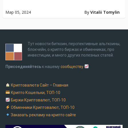
Мар 05, 2024
By
Vitalii Tomylin
Тут новости биткоин, перспективные альткоины,
блокчейн, о крипто биржах и обменниках, про
инвестиции, и много других полезных статей.
Присоединяйтесь
к нашему
сообществу
Криптовалюта Cайт – Главная
Крипто Кошельки, ТОП-10
Биржи Криптовалют, ТОП-10
Обменники Криптовалют, ТОП-10
Заказать рекламу на крипто сайте