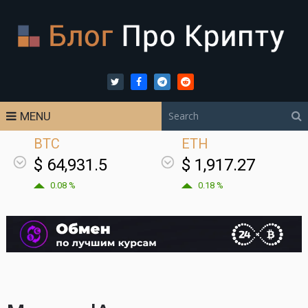
MENU
BTC
ETH
$ 64,931.5
$ 1,917.27
0.08 %
0.18 %