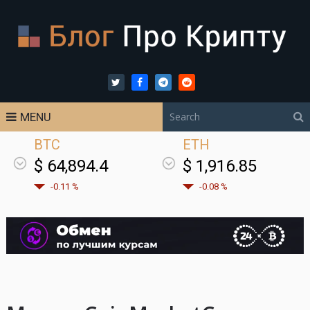
MENU
BTC
ETH
$ 64,894.4
$ 1,916.85
-0.11 %
-0.08 %