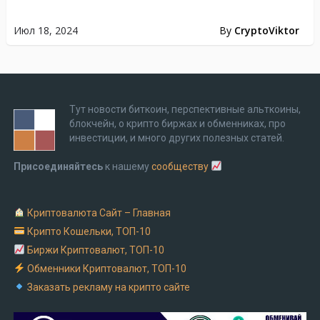
Июл 18, 2024
By
CryptoViktor
Тут новости биткоин, перспективные альткоины,
блокчейн, о крипто биржах и обменниках, про
инвестиции, и много других полезных статей.
Присоединяйтесь
к нашему
сообществу
Криптовалюта Cайт – Главная
Крипто Кошельки, ТОП-10
Биржи Криптовалют, ТОП-10
Обменники Криптовалют, ТОП-10
Заказать рекламу на крипто сайте