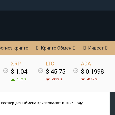
огноз крипто
Крипто Обмен
Инвест
XRP
LTC
ADA
$ 1.04
$ 45.75
$ 0.1998
1.52 %
-0.39 %
-0.47 %
артнер для Обмена Криптовалют в 2025 Году