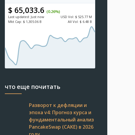
$ 65,033.6
(0.26%)
Last updated:
Just now
USD
Vol:
$ 525.77 M
Mkt Cap:
$ 1,305.06 B
All Vol:
$ 6.48 B
что еще почитать
Разворот к дефляции и
эпоха v4: Прогноз курса и
фундаментальный анализ
PancakeSwap (CAKE) в 2026
году