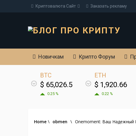
Криптовалюта Cайт
Заказать рекламу
Новичкам
Крипто Форум
Пр
BTC
ETH
$ 65,026.5
$ 1,920.66
0.25 %
0.22 %
Home
\
obmen
\
Onemoment: Ваш Надежный П