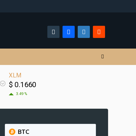
XLM
$ 0.1660
3.49 %
BTC