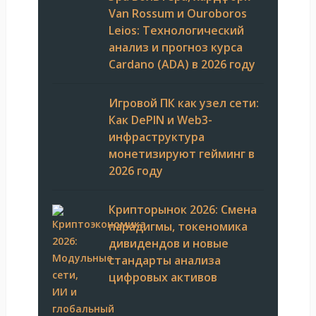
Van Rossum и Ouroboros
Leios: Технологический
анализ и прогноз курса
Cardano (ADA) в 2026 году
Игровой ПК как узел сети:
Как DePIN и Web3-
инфраструктура
монетизируют гейминг в
2026 году
Крипторынок 2026: Смена
парадигмы, токеномика
дивидендов и новые
стандарты анализа
цифровых активов