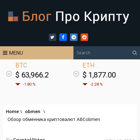
MENU
BTC
ETH
$ 63,966.2
$ 1,877.00
-1.80 %
-2.28 %
Home
\
obmen
\
Обзор обменника криптовалют ABCobmen
By
CryptoViktor