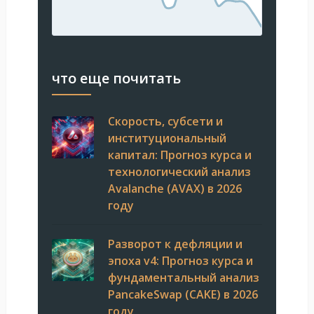
что еще почитать
Скорость, субсети и
институциональный
капитал: Прогноз курса и
технологический анализ
Avalanche (AVAX) в 2026
году
Разворот к дефляции и
эпоха v4: Прогноз курса и
фундаментальный анализ
PancakeSwap (CAKE) в 2026
году