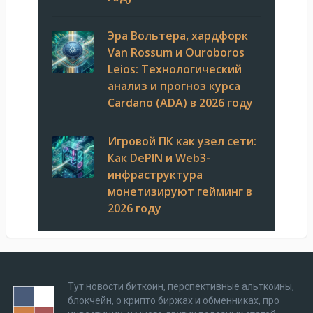
Эра Вольтера, хардфорк
Van Rossum и Ouroboros
Leios: Технологический
анализ и прогноз курса
Cardano (ADA) в 2026 году
Игровой ПК как узел сети:
Как DePIN и Web3-
инфраструктура
монетизируют гейминг в
2026 году
Тут новости биткоин, перспективные альткоины,
блокчейн, о крипто биржах и обменниках, про