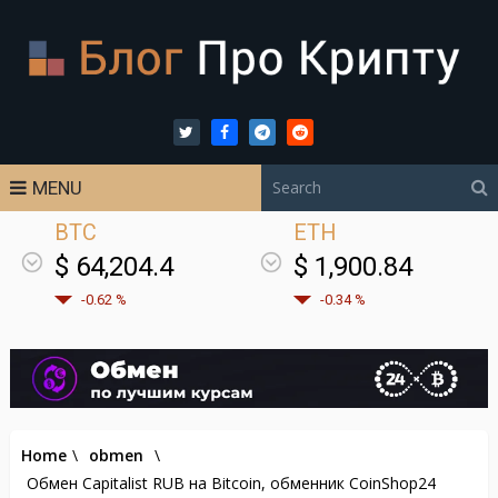
MENU
BTC
ETH
$ 64,204.4
$ 1,900.84
-0.62 %
-0.34 %
Home
\
obmen
\
Обмен Capitalist RUB на Bitcoin, обменник CoinShop24